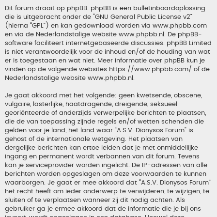
Dit forum draait op phpBB. phpBB is een bulletinboardoplossing
die is uitgebracht onder de “
GNU General Public License v2
”
(hierna “GPL”) en kan gedownload worden via
www.phpbb.com
en via de Nederlandstalige website
www.phpbb.nl
. De phpBB-
software faciliteert internetgebaseerde discussies. phpBB Limited
is niet verantwoordelijk voor de inhoud en/of de houding van wat
er is toegestaan en wat niet. Meer informatie over phpBB kun je
vinden op de volgende websites
https://www.phpbb.com/
of de
Nederlandstalige website
www.phpbb.nl
.
Je gaat akkoord met het volgende: geen kwetsende, obscene,
vulgaire, lasterlijke, haatdragende, dreigende, seksueel
georiënteerde of anderzijds verwerpelijke berichten te plaatsen,
die de van toepassing zijnde regels en/of wetten schenden die
gelden voor je land, het land waar “A.S.V. Dionysos Forum” is
gehost of de internationale wetgeving. Het plaatsen van
dergelijke berichten kan ertoe leiden dat je met onmiddellijke
ingang en permanent wordt verbannen van dit forum. Tevens
kan je serviceprovider worden ingelicht. De IP-adressen van alle
berichten worden opgeslagen om deze voorwaarden te kunnen
waarborgen. Je gaat er mee akkoord dat “A.S.V. Dionysos Forum”
het recht heeft om ieder onderwerp te verwijderen, te wijzigen, te
sluiten of te verplaatsen wanneer zij dit nodig achten. Als
gebruiker ga je ermee akkoord dat de informatie die je bij ons