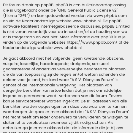
Dit forum draait op phpBB. phpBB is een bulletinboardoplossing
die is uitgebracht onder de “
GNU General Public License v2
”
(hierna “GPL”) en kan gedownload worden via
www.phpbb.com
en via de Nederlandstalige website
www.phpbb.nl
. De phpBB-
software faciliteert internetgebaseerde discussies. phpBB Limited
is niet verantwoordelijk voor de inhoud en/of de houding van wat
er is toegestaan en wat niet. Meer informatie over phpBB kun je
vinden op de volgende websites
https://www.phpbb.com/
of de
Nederlandstalige website
www.phpbb.nl
.
Je gaat akkoord met het volgende: geen kwetsende, obscene,
vulgaire, lasterlijke, haatdragende, dreigende, seksueel
georiënteerde of anderzijds verwerpelijke berichten te plaatsen,
die de van toepassing zijnde regels en/of wetten schenden die
gelden voor je land, het land waar “A.S.V. Dionysos Forum” is
gehost of de internationale wetgeving. Het plaatsen van
dergelijke berichten kan ertoe leiden dat je met onmiddellijke
ingang en permanent wordt verbannen van dit forum. Tevens
kan je serviceprovider worden ingelicht. De IP-adressen van alle
berichten worden opgeslagen om deze voorwaarden te kunnen
waarborgen. Je gaat er mee akkoord dat “A.S.V. Dionysos Forum”
het recht heeft om ieder onderwerp te verwijderen, te wijzigen, te
sluiten of te verplaatsen wanneer zij dit nodig achten. Als
gebruiker ga je ermee akkoord dat de informatie die je bij ons