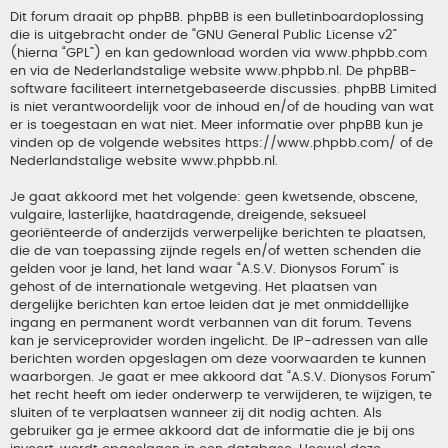
Dit forum draait op phpBB. phpBB is een bulletinboardoplossing
die is uitgebracht onder de “
GNU General Public License v2
”
(hierna “GPL”) en kan gedownload worden via
www.phpbb.com
en via de Nederlandstalige website
www.phpbb.nl
. De phpBB-
software faciliteert internetgebaseerde discussies. phpBB Limited
is niet verantwoordelijk voor de inhoud en/of de houding van wat
er is toegestaan en wat niet. Meer informatie over phpBB kun je
vinden op de volgende websites
https://www.phpbb.com/
of de
Nederlandstalige website
www.phpbb.nl
.
Je gaat akkoord met het volgende: geen kwetsende, obscene,
vulgaire, lasterlijke, haatdragende, dreigende, seksueel
georiënteerde of anderzijds verwerpelijke berichten te plaatsen,
die de van toepassing zijnde regels en/of wetten schenden die
gelden voor je land, het land waar “A.S.V. Dionysos Forum” is
gehost of de internationale wetgeving. Het plaatsen van
dergelijke berichten kan ertoe leiden dat je met onmiddellijke
ingang en permanent wordt verbannen van dit forum. Tevens
kan je serviceprovider worden ingelicht. De IP-adressen van alle
berichten worden opgeslagen om deze voorwaarden te kunnen
waarborgen. Je gaat er mee akkoord dat “A.S.V. Dionysos Forum”
het recht heeft om ieder onderwerp te verwijderen, te wijzigen, te
sluiten of te verplaatsen wanneer zij dit nodig achten. Als
gebruiker ga je ermee akkoord dat de informatie die je bij ons