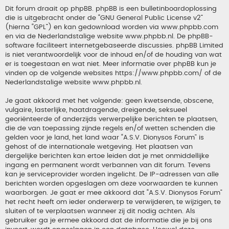
Dit forum draait op phpBB. phpBB is een bulletinboardoplossing
die is uitgebracht onder de “
GNU General Public License v2
”
(hierna “GPL”) en kan gedownload worden via
www.phpbb.com
en via de Nederlandstalige website
www.phpbb.nl
. De phpBB-
software faciliteert internetgebaseerde discussies. phpBB Limited
is niet verantwoordelijk voor de inhoud en/of de houding van wat
er is toegestaan en wat niet. Meer informatie over phpBB kun je
vinden op de volgende websites
https://www.phpbb.com/
of de
Nederlandstalige website
www.phpbb.nl
.
Je gaat akkoord met het volgende: geen kwetsende, obscene,
vulgaire, lasterlijke, haatdragende, dreigende, seksueel
georiënteerde of anderzijds verwerpelijke berichten te plaatsen,
die de van toepassing zijnde regels en/of wetten schenden die
gelden voor je land, het land waar “A.S.V. Dionysos Forum” is
gehost of de internationale wetgeving. Het plaatsen van
dergelijke berichten kan ertoe leiden dat je met onmiddellijke
ingang en permanent wordt verbannen van dit forum. Tevens
kan je serviceprovider worden ingelicht. De IP-adressen van alle
berichten worden opgeslagen om deze voorwaarden te kunnen
waarborgen. Je gaat er mee akkoord dat “A.S.V. Dionysos Forum”
het recht heeft om ieder onderwerp te verwijderen, te wijzigen, te
sluiten of te verplaatsen wanneer zij dit nodig achten. Als
gebruiker ga je ermee akkoord dat de informatie die je bij ons