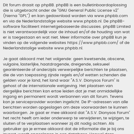
Dit forum draait op phpBB. phpBB is een bulletinboardoplossing
die is uitgebracht onder de “
GNU General Public License v2
”
(hierna “GPL”) en kan gedownload worden via
www.phpbb.com
en via de Nederlandstalige website
www.phpbb.nl
. De phpBB-
software faciliteert internetgebaseerde discussies. phpBB Limited
is niet verantwoordelijk voor de inhoud en/of de houding van wat
er is toegestaan en wat niet. Meer informatie over phpBB kun je
vinden op de volgende websites
https://www.phpbb.com/
of de
Nederlandstalige website
www.phpbb.nl
.
Je gaat akkoord met het volgende: geen kwetsende, obscene,
vulgaire, lasterlijke, haatdragende, dreigende, seksueel
georiënteerde of anderzijds verwerpelijke berichten te plaatsen,
die de van toepassing zijnde regels en/of wetten schenden die
gelden voor je land, het land waar “A.S.V. Dionysos Forum” is
gehost of de internationale wetgeving. Het plaatsen van
dergelijke berichten kan ertoe leiden dat je met onmiddellijke
ingang en permanent wordt verbannen van dit forum. Tevens
kan je serviceprovider worden ingelicht. De IP-adressen van alle
berichten worden opgeslagen om deze voorwaarden te kunnen
waarborgen. Je gaat er mee akkoord dat “A.S.V. Dionysos Forum”
het recht heeft om ieder onderwerp te verwijderen, te wijzigen, te
sluiten of te verplaatsen wanneer zij dit nodig achten. Als
gebruiker ga je ermee akkoord dat de informatie die je bij ons