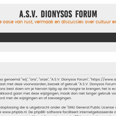
A.S.V. Dionysos Forum
 oase van rust, vermaak en discussies over cultuur 
a genoemd “wij”, “ons”, “onze”, “A.S.V. Dionysos Forum”, “https://www
aat met deze voorwaarden, bezoek of gebruik “A.S.V. Dionysos Forum
ons best doen om je hiervan tijdig op de hoogte te brengen, het is 
t akkoord gaan met deze wijzigingen, maak dan niet langer gebruik van
ord met de wijzigingen en of toevoegingen.
doplossing die is uitgebracht onder de “
GNU General Public License 
te
www.phpbb.nl
. De phpBB-software faciliteert internetgebaseerde d