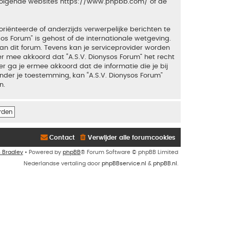
 volgende websites
https://www.phpbb.com/
of de
riënteerde of anderzijds verwerpelijke berichten te
sos Forum” is gehost of de internationale wetgeving.
an dit forum. Tevens kan je serviceprovider worden
 mee akkoord dat “A.S.V. Dionysos Forum” het recht
ker ga je ermee akkoord dat de informatie die je bij
nder je toestemming, kan “A.S.V. Dionysos Forum”
n.
Contact
Verwijder alle forumcookies
n Bradley
• Powered by
phpBB
® Forum Software © phpBB Limited
Nederlandse vertaling door
phpBBservice.nl
&
phpBB.nl
.