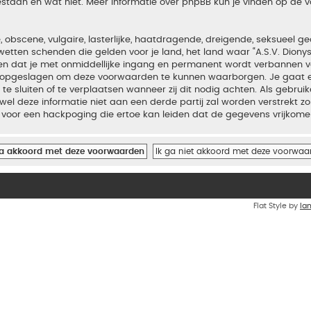
estaan en wat niet. Meer informatie over phpBB kun je vinden op de
bscene, vulgaire, lasterlijke, haatdragende, dreigende, seksueel geo
wetten schenden die gelden voor je land, het land waar “A.S.V. Diony
iden dat je met onmiddellijke ingang en permanent wordt verbannen v
en opgeslagen om deze voorwaarden te kunnen waarborgen. Je gaat er
 te sluiten of te verplaatsen wanneer zij dit nodig achten. Als gebrui
el deze informatie niet aan een derde partij zal worden verstrekt zo
voor een hackpoging die ertoe kan leiden dat de gegevens vrijkome
Flat Style by
Ia