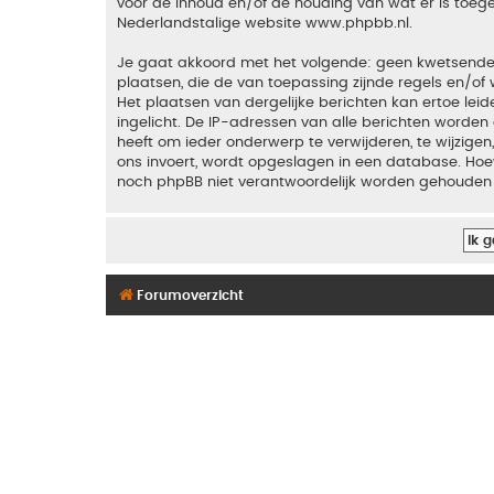
voor de inhoud en/of de houding van wat er is toeg
Nederlandstalige website
www.phpbb.nl
.
Je gaat akkoord met het volgende: geen kwetsende, o
plaatsen, die de van toepassing zijnde regels en/of 
Het plaatsen van dergelijke berichten kan ertoe le
ingelicht. De IP-adressen van alle berichten word
heeft om ieder onderwerp te verwijderen, te wijzigen,
ons invoert, wordt opgeslagen in een database. Hoew
noch phpBB niet verantwoordelijk worden gehouden 
Forumoverzicht