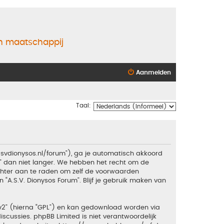
en maatschappij
Aanmelden
Taal:
.asvdionysos.nl/forum”), ga je automatisch akkoord
” dan niet langer. We hebben het recht om de
echter aan te raden om zelf de voorwaarden
 “A.S.V. Dionysos Forum”. Blijf je gebruik maken van
v2
” (hierna “GPL”) en kan gedownload worden via
iscussies. phpBB Limited is niet verantwoordelijk