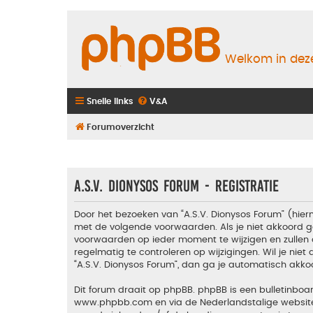
Welkom in deze
Snelle links
V&A
Forumoverzicht
A.S.V. Dionysos Forum - Registratie
Door het bezoeken van “A.S.V. Dionysos Forum” (hiern
met de volgende voorwaarden. Als je niet akkoord g
voorwaarden op ieder moment te wijzigen en zullen 
regelmatig te controleren op wijzigingen. Wil je nie
“A.S.V. Dionysos Forum”, dan ga je automatisch akko
Dit forum draait op phpBB. phpBB is een bulletinboar
www.phpbb.com
en via de Nederlandstalige websi