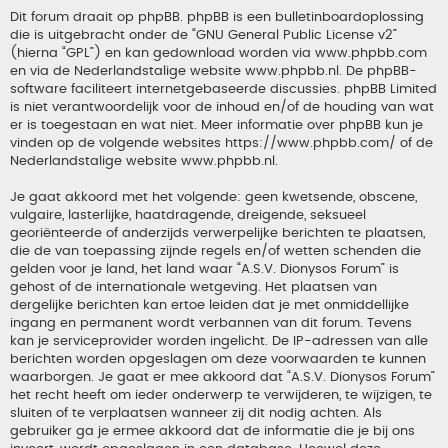
Dit forum draait op phpBB. phpBB is een bulletinboardoplossing
die is uitgebracht onder de “
GNU General Public License v2
”
(hierna “GPL”) en kan gedownload worden via
www.phpbb.com
en via de Nederlandstalige website
www.phpbb.nl
. De phpBB-
software faciliteert internetgebaseerde discussies. phpBB Limited
is niet verantwoordelijk voor de inhoud en/of de houding van wat
er is toegestaan en wat niet. Meer informatie over phpBB kun je
vinden op de volgende websites
https://www.phpbb.com/
of de
Nederlandstalige website
www.phpbb.nl
.
Je gaat akkoord met het volgende: geen kwetsende, obscene,
vulgaire, lasterlijke, haatdragende, dreigende, seksueel
georiënteerde of anderzijds verwerpelijke berichten te plaatsen,
die de van toepassing zijnde regels en/of wetten schenden die
gelden voor je land, het land waar “A.S.V. Dionysos Forum” is
gehost of de internationale wetgeving. Het plaatsen van
dergelijke berichten kan ertoe leiden dat je met onmiddellijke
ingang en permanent wordt verbannen van dit forum. Tevens
kan je serviceprovider worden ingelicht. De IP-adressen van alle
berichten worden opgeslagen om deze voorwaarden te kunnen
waarborgen. Je gaat er mee akkoord dat “A.S.V. Dionysos Forum”
het recht heeft om ieder onderwerp te verwijderen, te wijzigen, te
sluiten of te verplaatsen wanneer zij dit nodig achten. Als
gebruiker ga je ermee akkoord dat de informatie die je bij ons