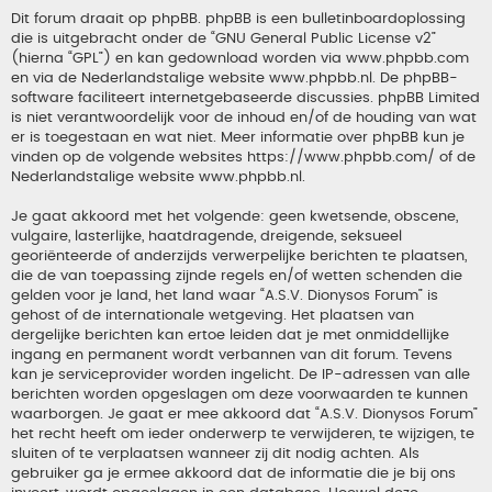
Dit forum draait op phpBB. phpBB is een bulletinboardoplossing
die is uitgebracht onder de “
GNU General Public License v2
”
(hierna “GPL”) en kan gedownload worden via
www.phpbb.com
en via de Nederlandstalige website
www.phpbb.nl
. De phpBB-
software faciliteert internetgebaseerde discussies. phpBB Limited
is niet verantwoordelijk voor de inhoud en/of de houding van wat
er is toegestaan en wat niet. Meer informatie over phpBB kun je
vinden op de volgende websites
https://www.phpbb.com/
of de
Nederlandstalige website
www.phpbb.nl
.
Je gaat akkoord met het volgende: geen kwetsende, obscene,
vulgaire, lasterlijke, haatdragende, dreigende, seksueel
georiënteerde of anderzijds verwerpelijke berichten te plaatsen,
die de van toepassing zijnde regels en/of wetten schenden die
gelden voor je land, het land waar “A.S.V. Dionysos Forum” is
gehost of de internationale wetgeving. Het plaatsen van
dergelijke berichten kan ertoe leiden dat je met onmiddellijke
ingang en permanent wordt verbannen van dit forum. Tevens
kan je serviceprovider worden ingelicht. De IP-adressen van alle
berichten worden opgeslagen om deze voorwaarden te kunnen
waarborgen. Je gaat er mee akkoord dat “A.S.V. Dionysos Forum”
het recht heeft om ieder onderwerp te verwijderen, te wijzigen, te
sluiten of te verplaatsen wanneer zij dit nodig achten. Als
gebruiker ga je ermee akkoord dat de informatie die je bij ons