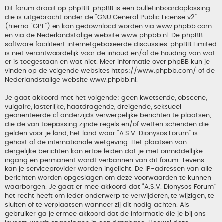
Dit forum draait op phpBB. phpBB is een bulletinboardoplossing
die is uitgebracht onder de “
GNU General Public License v2
”
(hierna “GPL”) en kan gedownload worden via
www.phpbb.com
en via de Nederlandstalige website
www.phpbb.nl
. De phpBB-
software faciliteert internetgebaseerde discussies. phpBB Limited
is niet verantwoordelijk voor de inhoud en/of de houding van wat
er is toegestaan en wat niet. Meer informatie over phpBB kun je
vinden op de volgende websites
https://www.phpbb.com/
of de
Nederlandstalige website
www.phpbb.nl
.
Je gaat akkoord met het volgende: geen kwetsende, obscene,
vulgaire, lasterlijke, haatdragende, dreigende, seksueel
georiënteerde of anderzijds verwerpelijke berichten te plaatsen,
die de van toepassing zijnde regels en/of wetten schenden die
gelden voor je land, het land waar “A.S.V. Dionysos Forum” is
gehost of de internationale wetgeving. Het plaatsen van
dergelijke berichten kan ertoe leiden dat je met onmiddellijke
ingang en permanent wordt verbannen van dit forum. Tevens
kan je serviceprovider worden ingelicht. De IP-adressen van alle
berichten worden opgeslagen om deze voorwaarden te kunnen
waarborgen. Je gaat er mee akkoord dat “A.S.V. Dionysos Forum”
het recht heeft om ieder onderwerp te verwijderen, te wijzigen, te
sluiten of te verplaatsen wanneer zij dit nodig achten. Als
gebruiker ga je ermee akkoord dat de informatie die je bij ons