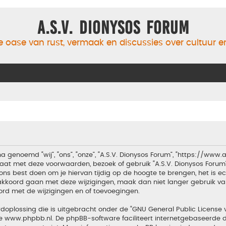
A.S.V. Dionysos Forum
 oase van rust, vermaak en discussies over cultuur 
a genoemd “wij”, “ons”, “onze”, “A.S.V. Dionysos Forum”, “https://www
aat met deze voorwaarden, bezoek of gebruik “A.S.V. Dionysos Forum
ons best doen om je hiervan tijdig op de hoogte te brengen, het is 
t akkoord gaan met deze wijzigingen, maak dan niet langer gebruik van
ord met de wijzigingen en of toevoegingen.
doplossing die is uitgebracht onder de “
GNU General Public License 
te
www.phpbb.nl
. De phpBB-software faciliteert internetgebaseerde d