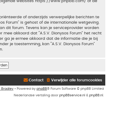
 volgende websites
https://www.phpbb.com/
of de
riënteerde of anderzijds verwerpelijke berichten te
sos Forum” is gehost of de internationale wetgeving.
an dit forum. Tevens kan je serviceprovider worden
 mee akkoord dat “A.S.V. Dionysos Forum” het recht
ker ga je ermee akkoord dat de informatie die je bij
nder je toestemming, kan “A.S.V. Dionysos Forum”
n.
Contact
Verwijder alle forumcookies
n Bradley
• Powered by
phpBB
® Forum Software © phpBB Limited
Nederlandse vertaling door
phpBBservice.nl
&
phpBB.nl
.