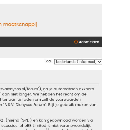
en maatschappij
Aanmelden
Taal:
.asvdionysos.nl/forum”), ga je automatisch akkoord
” dan niet langer. We hebben het recht om de
echter aan te raden om zelf de voorwaarden
 “A.S.V. Dionysos Forum”. Blijf je gebruik maken van
v2
” (hierna “GPL”) en kan gedownload worden via
iscussies. phpBB Limited is niet verantwoordelijk