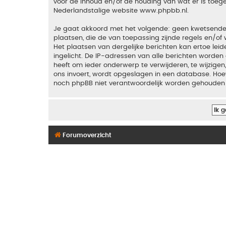
voor de inhoud en/of de houding van wat er is toeg
Nederlandstalige website
www.phpbb.nl
.
Je gaat akkoord met het volgende: geen kwetsende, o
plaatsen, die de van toepassing zijnde regels en/of 
Het plaatsen van dergelijke berichten kan ertoe le
ingelicht. De IP-adressen van alle berichten word
heeft om ieder onderwerp te verwijderen, te wijzigen,
ons invoert, wordt opgeslagen in een database. Hoew
noch phpBB niet verantwoordelijk worden gehouden 
Forumoverzicht