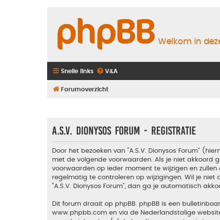
Welkom in deze
Snelle links
V&A
Forumoverzicht
A.S.V. Dionysos Forum - Registratie
Door het bezoeken van “A.S.V. Dionysos Forum” (hiern
met de volgende voorwaarden. Als je niet akkoord g
voorwaarden op ieder moment te wijzigen en zullen 
regelmatig te controleren op wijzigingen. Wil je nie
“A.S.V. Dionysos Forum”, dan ga je automatisch akko
Dit forum draait op phpBB. phpBB is een bulletinboar
www.phpbb.com
en via de Nederlandstalige websi