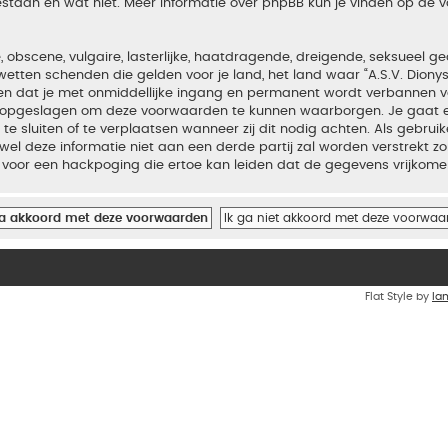
estaan en wat niet. Meer informatie over phpBB kun je vinden op de
bscene, vulgaire, lasterlijke, haatdragende, dreigende, seksueel geo
wetten schenden die gelden voor je land, het land waar “A.S.V. Diony
iden dat je met onmiddellijke ingang en permanent wordt verbannen v
en opgeslagen om deze voorwaarden te kunnen waarborgen. Je gaat er
 te sluiten of te verplaatsen wanneer zij dit nodig achten. Als gebrui
el deze informatie niet aan een derde partij zal worden verstrekt zo
voor een hackpoging die ertoe kan leiden dat de gegevens vrijkome
Flat Style by
Ia