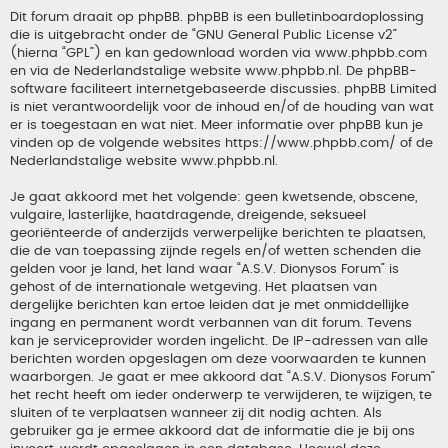
Dit forum draait op phpBB. phpBB is een bulletinboardoplossing
die is uitgebracht onder de “
GNU General Public License v2
”
(hierna “GPL”) en kan gedownload worden via
www.phpbb.com
en via de Nederlandstalige website
www.phpbb.nl
. De phpBB-
software faciliteert internetgebaseerde discussies. phpBB Limited
is niet verantwoordelijk voor de inhoud en/of de houding van wat
er is toegestaan en wat niet. Meer informatie over phpBB kun je
vinden op de volgende websites
https://www.phpbb.com/
of de
Nederlandstalige website
www.phpbb.nl
.
Je gaat akkoord met het volgende: geen kwetsende, obscene,
vulgaire, lasterlijke, haatdragende, dreigende, seksueel
georiënteerde of anderzijds verwerpelijke berichten te plaatsen,
die de van toepassing zijnde regels en/of wetten schenden die
gelden voor je land, het land waar “A.S.V. Dionysos Forum” is
gehost of de internationale wetgeving. Het plaatsen van
dergelijke berichten kan ertoe leiden dat je met onmiddellijke
ingang en permanent wordt verbannen van dit forum. Tevens
kan je serviceprovider worden ingelicht. De IP-adressen van alle
berichten worden opgeslagen om deze voorwaarden te kunnen
waarborgen. Je gaat er mee akkoord dat “A.S.V. Dionysos Forum”
het recht heeft om ieder onderwerp te verwijderen, te wijzigen, te
sluiten of te verplaatsen wanneer zij dit nodig achten. Als
gebruiker ga je ermee akkoord dat de informatie die je bij ons