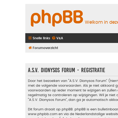
Welkom in deze
Snelle links
V&A
Forumoverzicht
A.S.V. Dionysos Forum - Registratie
Door het bezoeken van “A.S.V. Dionysos Forum” (hiern
met de volgende voorwaarden. Als je niet akkoord g
voorwaarden op ieder moment te wijzigen en zullen 
regelmatig te controleren op wijzigingen. Wil je nie
“A.S.V. Dionysos Forum”, dan ga je automatisch akko
Dit forum draait op phpBB. phpBB is een bulletinboar
www.phpbb.com
en via de Nederlandstalige websi