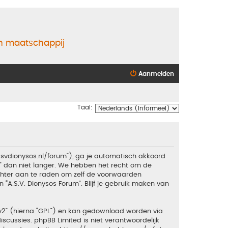
en maatschappij
Aanmelden
Taal:
.asvdionysos.nl/forum”), ga je automatisch akkoord
” dan niet langer. We hebben het recht om de
echter aan te raden om zelf de voorwaarden
 “A.S.V. Dionysos Forum”. Blijf je gebruik maken van
v2
” (hierna “GPL”) en kan gedownload worden via
iscussies. phpBB Limited is niet verantwoordelijk