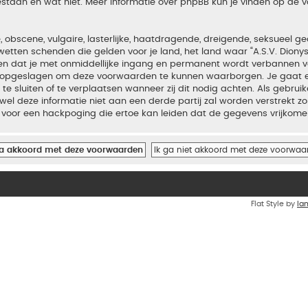
estaan en wat niet. Meer informatie over phpBB kun je vinden op de
bscene, vulgaire, lasterlijke, haatdragende, dreigende, seksueel geo
wetten schenden die gelden voor je land, het land waar “A.S.V. Diony
iden dat je met onmiddellijke ingang en permanent wordt verbannen v
en opgeslagen om deze voorwaarden te kunnen waarborgen. Je gaat er
 te sluiten of te verplaatsen wanneer zij dit nodig achten. Als gebrui
el deze informatie niet aan een derde partij zal worden verstrekt zo
voor een hackpoging die ertoe kan leiden dat de gegevens vrijkome
Flat Style by
Ia