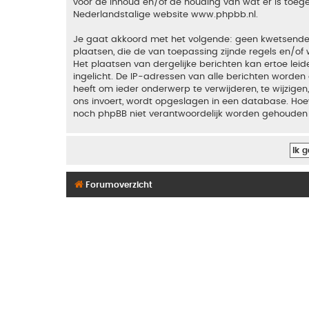
voor de inhoud en/of de houding van wat er is toeg
Nederlandstalige website
www.phpbb.nl
.
Je gaat akkoord met het volgende: geen kwetsende, o
plaatsen, die de van toepassing zijnde regels en/of 
Het plaatsen van dergelijke berichten kan ertoe le
ingelicht. De IP-adressen van alle berichten word
heeft om ieder onderwerp te verwijderen, te wijzigen,
ons invoert, wordt opgeslagen in een database. Hoew
noch phpBB niet verantwoordelijk worden gehouden 
Forumoverzicht