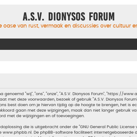
A.S.V. Dionysos Forum
 oase van rust, vermaak en discussies over cultuur 
a genoemd “wij”, “ons”, “onze”, “A.S.V. Dionysos Forum”, “https://www
aat met deze voorwaarden, bezoek of gebruik “A.S.V. Dionysos Forum
ons best doen om je hiervan tijdig op de hoogte te brengen, het is 
t akkoord gaan met deze wijzigingen, maak dan niet langer gebruik van
ord met de wijzigingen en of toevoegingen.
doplossing die is uitgebracht onder de “
GNU General Public License 
te
www.phpbb.nl
. De phpBB-software faciliteert internetgebaseerde d