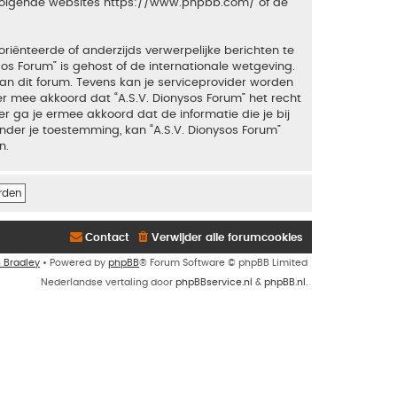
 volgende websites
https://www.phpbb.com/
of de
riënteerde of anderzijds verwerpelijke berichten te
sos Forum” is gehost of de internationale wetgeving.
an dit forum. Tevens kan je serviceprovider worden
 mee akkoord dat “A.S.V. Dionysos Forum” het recht
ker ga je ermee akkoord dat de informatie die je bij
nder je toestemming, kan “A.S.V. Dionysos Forum”
n.
Contact
Verwijder alle forumcookies
n Bradley
• Powered by
phpBB
® Forum Software © phpBB Limited
Nederlandse vertaling door
phpBBservice.nl
&
phpBB.nl
.