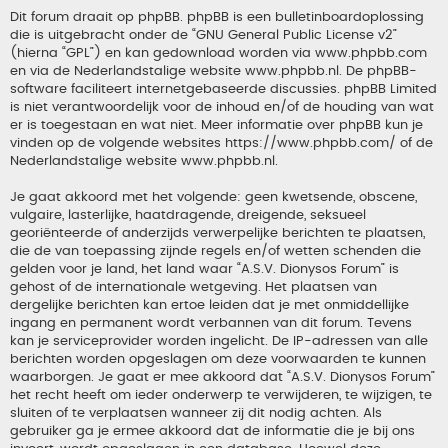
Dit forum draait op phpBB. phpBB is een bulletinboardoplossing
die is uitgebracht onder de “
GNU General Public License v2
”
(hierna “GPL”) en kan gedownload worden via
www.phpbb.com
en via de Nederlandstalige website
www.phpbb.nl
. De phpBB-
software faciliteert internetgebaseerde discussies. phpBB Limited
is niet verantwoordelijk voor de inhoud en/of de houding van wat
er is toegestaan en wat niet. Meer informatie over phpBB kun je
vinden op de volgende websites
https://www.phpbb.com/
of de
Nederlandstalige website
www.phpbb.nl
.
Je gaat akkoord met het volgende: geen kwetsende, obscene,
vulgaire, lasterlijke, haatdragende, dreigende, seksueel
georiënteerde of anderzijds verwerpelijke berichten te plaatsen,
die de van toepassing zijnde regels en/of wetten schenden die
gelden voor je land, het land waar “A.S.V. Dionysos Forum” is
gehost of de internationale wetgeving. Het plaatsen van
dergelijke berichten kan ertoe leiden dat je met onmiddellijke
ingang en permanent wordt verbannen van dit forum. Tevens
kan je serviceprovider worden ingelicht. De IP-adressen van alle
berichten worden opgeslagen om deze voorwaarden te kunnen
waarborgen. Je gaat er mee akkoord dat “A.S.V. Dionysos Forum”
het recht heeft om ieder onderwerp te verwijderen, te wijzigen, te
sluiten of te verplaatsen wanneer zij dit nodig achten. Als
gebruiker ga je ermee akkoord dat de informatie die je bij ons