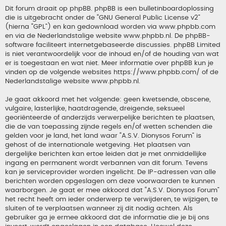
Dit forum draait op phpBB. phpBB is een bulletinboardoplossing
die is uitgebracht onder de “
GNU General Public License v2
”
(hierna “GPL”) en kan gedownload worden via
www.phpbb.com
en via de Nederlandstalige website
www.phpbb.nl
. De phpBB-
software faciliteert internetgebaseerde discussies. phpBB Limited
is niet verantwoordelijk voor de inhoud en/of de houding van wat
er is toegestaan en wat niet. Meer informatie over phpBB kun je
vinden op de volgende websites
https://www.phpbb.com/
of de
Nederlandstalige website
www.phpbb.nl
.
Je gaat akkoord met het volgende: geen kwetsende, obscene,
vulgaire, lasterlijke, haatdragende, dreigende, seksueel
georiënteerde of anderzijds verwerpelijke berichten te plaatsen,
die de van toepassing zijnde regels en/of wetten schenden die
gelden voor je land, het land waar “A.S.V. Dionysos Forum” is
gehost of de internationale wetgeving. Het plaatsen van
dergelijke berichten kan ertoe leiden dat je met onmiddellijke
ingang en permanent wordt verbannen van dit forum. Tevens
kan je serviceprovider worden ingelicht. De IP-adressen van alle
berichten worden opgeslagen om deze voorwaarden te kunnen
waarborgen. Je gaat er mee akkoord dat “A.S.V. Dionysos Forum”
het recht heeft om ieder onderwerp te verwijderen, te wijzigen, te
sluiten of te verplaatsen wanneer zij dit nodig achten. Als
gebruiker ga je ermee akkoord dat de informatie die je bij ons