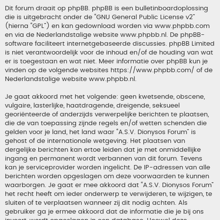
Dit forum draait op phpBB. phpBB is een bulletinboardoplossing
die is uitgebracht onder de “
GNU General Public License v2
”
(hierna “GPL”) en kan gedownload worden via
www.phpbb.com
en via de Nederlandstalige website
www.phpbb.nl
. De phpBB-
software faciliteert internetgebaseerde discussies. phpBB Limited
is niet verantwoordelijk voor de inhoud en/of de houding van wat
er is toegestaan en wat niet. Meer informatie over phpBB kun je
vinden op de volgende websites
https://www.phpbb.com/
of de
Nederlandstalige website
www.phpbb.nl
.
Je gaat akkoord met het volgende: geen kwetsende, obscene,
vulgaire, lasterlijke, haatdragende, dreigende, seksueel
georiënteerde of anderzijds verwerpelijke berichten te plaatsen,
die de van toepassing zijnde regels en/of wetten schenden die
gelden voor je land, het land waar “A.S.V. Dionysos Forum” is
gehost of de internationale wetgeving. Het plaatsen van
dergelijke berichten kan ertoe leiden dat je met onmiddellijke
ingang en permanent wordt verbannen van dit forum. Tevens
kan je serviceprovider worden ingelicht. De IP-adressen van alle
berichten worden opgeslagen om deze voorwaarden te kunnen
waarborgen. Je gaat er mee akkoord dat “A.S.V. Dionysos Forum”
het recht heeft om ieder onderwerp te verwijderen, te wijzigen, te
sluiten of te verplaatsen wanneer zij dit nodig achten. Als
gebruiker ga je ermee akkoord dat de informatie die je bij ons