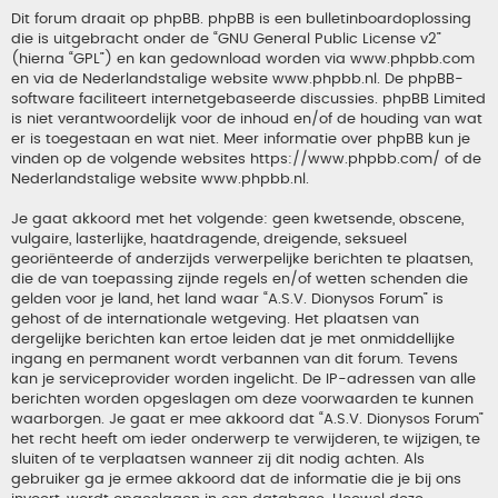
Dit forum draait op phpBB. phpBB is een bulletinboardoplossing
die is uitgebracht onder de “
GNU General Public License v2
”
(hierna “GPL”) en kan gedownload worden via
www.phpbb.com
en via de Nederlandstalige website
www.phpbb.nl
. De phpBB-
software faciliteert internetgebaseerde discussies. phpBB Limited
is niet verantwoordelijk voor de inhoud en/of de houding van wat
er is toegestaan en wat niet. Meer informatie over phpBB kun je
vinden op de volgende websites
https://www.phpbb.com/
of de
Nederlandstalige website
www.phpbb.nl
.
Je gaat akkoord met het volgende: geen kwetsende, obscene,
vulgaire, lasterlijke, haatdragende, dreigende, seksueel
georiënteerde of anderzijds verwerpelijke berichten te plaatsen,
die de van toepassing zijnde regels en/of wetten schenden die
gelden voor je land, het land waar “A.S.V. Dionysos Forum” is
gehost of de internationale wetgeving. Het plaatsen van
dergelijke berichten kan ertoe leiden dat je met onmiddellijke
ingang en permanent wordt verbannen van dit forum. Tevens
kan je serviceprovider worden ingelicht. De IP-adressen van alle
berichten worden opgeslagen om deze voorwaarden te kunnen
waarborgen. Je gaat er mee akkoord dat “A.S.V. Dionysos Forum”
het recht heeft om ieder onderwerp te verwijderen, te wijzigen, te
sluiten of te verplaatsen wanneer zij dit nodig achten. Als
gebruiker ga je ermee akkoord dat de informatie die je bij ons