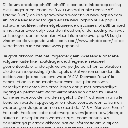
Dit forum draait op phpBB. phpBB is een bulletinboardoplossing
die is uitgebracht onder de “
GNU General Public License v2
”
(hierna “GPL”) en kan gedownload worden via
www.phpbb.com
en via de Nederlandstalige website
www.phpbb.nl
. De phpBB-
software faciliteert internetgebaseerde discussies. phpBB Limited
is niet verantwoordelijk voor de inhoud en/of de houding van wat
er is toegestaan en wat niet. Meer informatie over phpBB kun je
vinden op de volgende websites
https://www.phpbb.com/
of de
Nederlandstalige website
www.phpbb.nl
.
Je gaat akkoord met het volgende: geen kwetsende, obscene,
vulgaire, lasterlijke, haatdragende, dreigende, seksueel
georiënteerde of anderzijds verwerpelijke berichten te plaatsen,
die de van toepassing zijnde regels en/of wetten schenden die
gelden voor je land, het land waar “A.S.V. Dionysos Forum” is
gehost of de internationale wetgeving. Het plaatsen van
dergelijke berichten kan ertoe leiden dat je met onmiddellijke
ingang en permanent wordt verbannen van dit forum. Tevens
kan je serviceprovider worden ingelicht. De IP-adressen van alle
berichten worden opgeslagen om deze voorwaarden te kunnen
waarborgen. Je gaat er mee akkoord dat “A.S.V. Dionysos Forum”
het recht heeft om ieder onderwerp te verwijderen, te wijzigen, te
sluiten of te verplaatsen wanneer zij dit nodig achten. Als
gebruiker ga je ermee akkoord dat de informatie die je bij ons