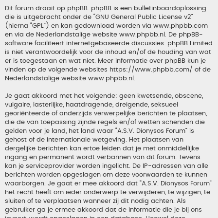
Dit forum draait op phpBB. phpBB is een bulletinboardoplossing
die is uitgebracht onder de “
GNU General Public License v2
”
(hierna “GPL”) en kan gedownload worden via
www.phpbb.com
en via de Nederlandstalige website
www.phpbb.nl
. De phpBB-
software faciliteert internetgebaseerde discussies. phpBB Limited
is niet verantwoordelijk voor de inhoud en/of de houding van wat
er is toegestaan en wat niet. Meer informatie over phpBB kun je
vinden op de volgende websites
https://www.phpbb.com/
of de
Nederlandstalige website
www.phpbb.nl
.
Je gaat akkoord met het volgende: geen kwetsende, obscene,
vulgaire, lasterlijke, haatdragende, dreigende, seksueel
georiënteerde of anderzijds verwerpelijke berichten te plaatsen,
die de van toepassing zijnde regels en/of wetten schenden die
gelden voor je land, het land waar “A.S.V. Dionysos Forum” is
gehost of de internationale wetgeving. Het plaatsen van
dergelijke berichten kan ertoe leiden dat je met onmiddellijke
ingang en permanent wordt verbannen van dit forum. Tevens
kan je serviceprovider worden ingelicht. De IP-adressen van alle
berichten worden opgeslagen om deze voorwaarden te kunnen
waarborgen. Je gaat er mee akkoord dat “A.S.V. Dionysos Forum”
het recht heeft om ieder onderwerp te verwijderen, te wijzigen, te
sluiten of te verplaatsen wanneer zij dit nodig achten. Als
gebruiker ga je ermee akkoord dat de informatie die je bij ons