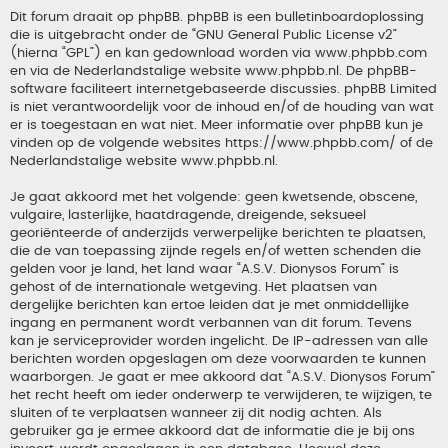
Dit forum draait op phpBB. phpBB is een bulletinboardoplossing
die is uitgebracht onder de “
GNU General Public License v2
”
(hierna “GPL”) en kan gedownload worden via
www.phpbb.com
en via de Nederlandstalige website
www.phpbb.nl
. De phpBB-
software faciliteert internetgebaseerde discussies. phpBB Limited
is niet verantwoordelijk voor de inhoud en/of de houding van wat
er is toegestaan en wat niet. Meer informatie over phpBB kun je
vinden op de volgende websites
https://www.phpbb.com/
of de
Nederlandstalige website
www.phpbb.nl
.
Je gaat akkoord met het volgende: geen kwetsende, obscene,
vulgaire, lasterlijke, haatdragende, dreigende, seksueel
georiënteerde of anderzijds verwerpelijke berichten te plaatsen,
die de van toepassing zijnde regels en/of wetten schenden die
gelden voor je land, het land waar “A.S.V. Dionysos Forum” is
gehost of de internationale wetgeving. Het plaatsen van
dergelijke berichten kan ertoe leiden dat je met onmiddellijke
ingang en permanent wordt verbannen van dit forum. Tevens
kan je serviceprovider worden ingelicht. De IP-adressen van alle
berichten worden opgeslagen om deze voorwaarden te kunnen
waarborgen. Je gaat er mee akkoord dat “A.S.V. Dionysos Forum”
het recht heeft om ieder onderwerp te verwijderen, te wijzigen, te
sluiten of te verplaatsen wanneer zij dit nodig achten. Als
gebruiker ga je ermee akkoord dat de informatie die je bij ons