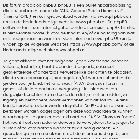
Dit forum draait op phpBB. phpBB is een bulletinboardoplossing
die is uitgebracht onder de “
GNU General Public License v2
”
(hierna “GPL”) en kan gedownload worden via
www.phpbb.com
en via de Nederlandstalige website
www.phpbb.nl
. De phpBB-
software faciliteert internetgebaseerde discussies. phpBB Limited
is niet verantwoordelijk voor de inhoud en/of de houding van wat
er is toegestaan en wat niet. Meer informatie over phpBB kun je
vinden op de volgende websites
https://www.phpbb.com/
of de
Nederlandstalige website
www.phpbb.nl
.
Je gaat akkoord met het volgende: geen kwetsende, obscene,
vulgaire, lasterlijke, haatdragende, dreigende, seksueel
georiënteerde of anderzijds verwerpelijke berichten te plaatsen,
die de van toepassing zijnde regels en/of wetten schenden die
gelden voor je land, het land waar “A.S.V. Dionysos Forum” is
gehost of de internationale wetgeving. Het plaatsen van
dergelijke berichten kan ertoe leiden dat je met onmiddellijke
ingang en permanent wordt verbannen van dit forum. Tevens
kan je serviceprovider worden ingelicht. De IP-adressen van alle
berichten worden opgeslagen om deze voorwaarden te kunnen
waarborgen. Je gaat er mee akkoord dat “A.S.V. Dionysos Forum”
het recht heeft om ieder onderwerp te verwijderen, te wijzigen, te
sluiten of te verplaatsen wanneer zij dit nodig achten. Als
gebruiker ga je ermee akkoord dat de informatie die je bij ons