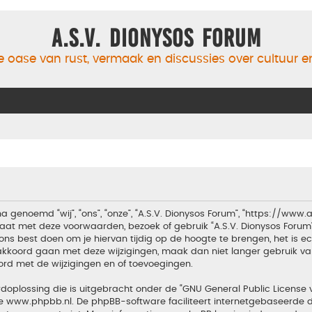
A.S.V. Dionysos Forum
 oase van rust, vermaak en discussies over cultuur 
a genoemd “wij”, “ons”, “onze”, “A.S.V. Dionysos Forum”, “https://www
aat met deze voorwaarden, bezoek of gebruik “A.S.V. Dionysos Forum
ons best doen om je hiervan tijdig op de hoogte te brengen, het is 
t akkoord gaan met deze wijzigingen, maak dan niet langer gebruik van
ord met de wijzigingen en of toevoegingen.
doplossing die is uitgebracht onder de “
GNU General Public License 
te
www.phpbb.nl
. De phpBB-software faciliteert internetgebaseerde d