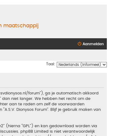
en maatschappij
Aanmelden
Taal:
.asvdionysos.nl/forum”), ga je automatisch akkoord
” dan niet langer. We hebben het recht om de
echter aan te raden om zelf de voorwaarden
 “A.S.V. Dionysos Forum”. Blijf je gebruik maken van
v2
” (hierna “GPL”) en kan gedownload worden via
iscussies. phpBB Limited is niet verantwoordelijk