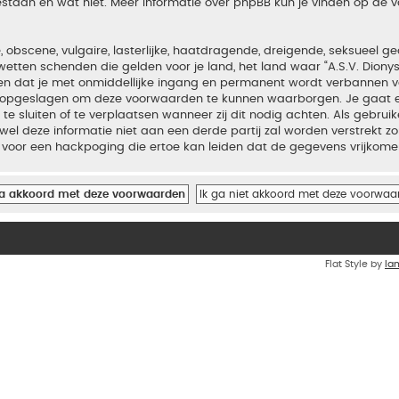
estaan en wat niet. Meer informatie over phpBB kun je vinden op de
bscene, vulgaire, lasterlijke, haatdragende, dreigende, seksueel geo
wetten schenden die gelden voor je land, het land waar “A.S.V. Diony
iden dat je met onmiddellijke ingang en permanent wordt verbannen v
en opgeslagen om deze voorwaarden te kunnen waarborgen. Je gaat er
 te sluiten of te verplaatsen wanneer zij dit nodig achten. Als gebrui
el deze informatie niet aan een derde partij zal worden verstrekt zo
voor een hackpoging die ertoe kan leiden dat de gegevens vrijkome
Flat Style by
Ia