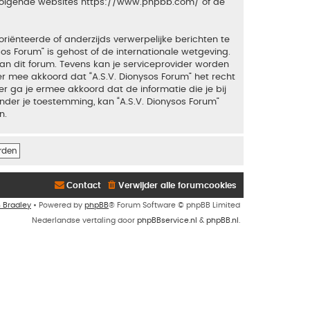
 volgende websites
https://www.phpbb.com/
of de
riënteerde of anderzijds verwerpelijke berichten te
sos Forum” is gehost of de internationale wetgeving.
an dit forum. Tevens kan je serviceprovider worden
 mee akkoord dat “A.S.V. Dionysos Forum” het recht
ker ga je ermee akkoord dat de informatie die je bij
nder je toestemming, kan “A.S.V. Dionysos Forum”
n.
Contact
Verwijder alle forumcookies
n Bradley
• Powered by
phpBB
® Forum Software © phpBB Limited
Nederlandse vertaling door
phpBBservice.nl
&
phpBB.nl
.