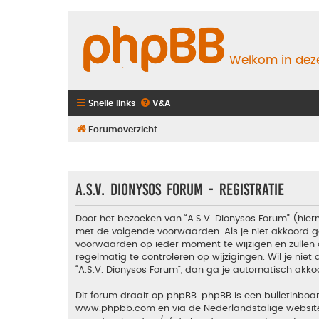
Welkom in deze
Snelle links
V&A
Forumoverzicht
A.S.V. Dionysos Forum - Registratie
Door het bezoeken van “A.S.V. Dionysos Forum” (hiern
met de volgende voorwaarden. Als je niet akkoord g
voorwaarden op ieder moment te wijzigen en zullen 
regelmatig te controleren op wijzigingen. Wil je nie
“A.S.V. Dionysos Forum”, dan ga je automatisch akko
Dit forum draait op phpBB. phpBB is een bulletinboar
www.phpbb.com
en via de Nederlandstalige websi