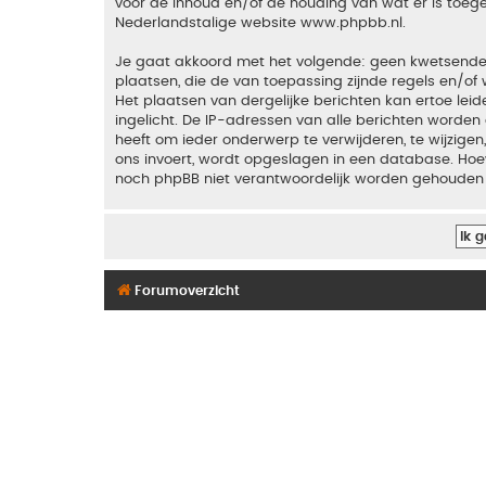
voor de inhoud en/of de houding van wat er is toeg
Nederlandstalige website
www.phpbb.nl
.
Je gaat akkoord met het volgende: geen kwetsende, o
plaatsen, die de van toepassing zijnde regels en/of 
Het plaatsen van dergelijke berichten kan ertoe le
ingelicht. De IP-adressen van alle berichten word
heeft om ieder onderwerp te verwijderen, te wijzigen,
ons invoert, wordt opgeslagen in een database. Hoew
noch phpBB niet verantwoordelijk worden gehouden 
Forumoverzicht