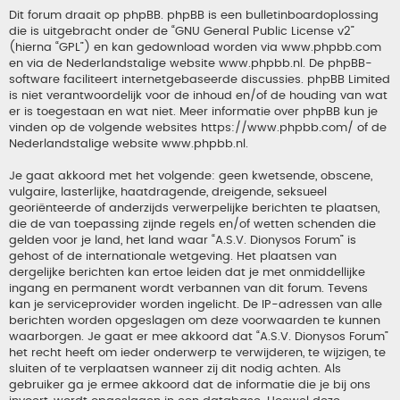
Dit forum draait op phpBB. phpBB is een bulletinboardoplossing
die is uitgebracht onder de “
GNU General Public License v2
”
(hierna “GPL”) en kan gedownload worden via
www.phpbb.com
en via de Nederlandstalige website
www.phpbb.nl
. De phpBB-
software faciliteert internetgebaseerde discussies. phpBB Limited
is niet verantwoordelijk voor de inhoud en/of de houding van wat
er is toegestaan en wat niet. Meer informatie over phpBB kun je
vinden op de volgende websites
https://www.phpbb.com/
of de
Nederlandstalige website
www.phpbb.nl
.
Je gaat akkoord met het volgende: geen kwetsende, obscene,
vulgaire, lasterlijke, haatdragende, dreigende, seksueel
georiënteerde of anderzijds verwerpelijke berichten te plaatsen,
die de van toepassing zijnde regels en/of wetten schenden die
gelden voor je land, het land waar “A.S.V. Dionysos Forum” is
gehost of de internationale wetgeving. Het plaatsen van
dergelijke berichten kan ertoe leiden dat je met onmiddellijke
ingang en permanent wordt verbannen van dit forum. Tevens
kan je serviceprovider worden ingelicht. De IP-adressen van alle
berichten worden opgeslagen om deze voorwaarden te kunnen
waarborgen. Je gaat er mee akkoord dat “A.S.V. Dionysos Forum”
het recht heeft om ieder onderwerp te verwijderen, te wijzigen, te
sluiten of te verplaatsen wanneer zij dit nodig achten. Als
gebruiker ga je ermee akkoord dat de informatie die je bij ons