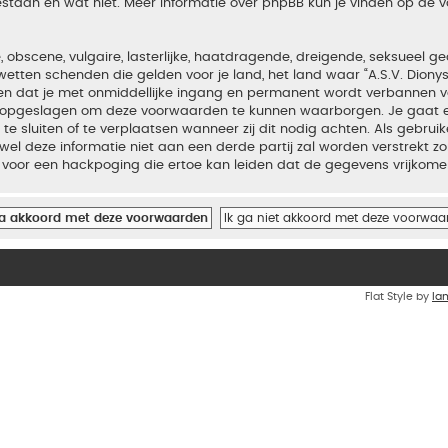
estaan en wat niet. Meer informatie over phpBB kun je vinden op de
bscene, vulgaire, lasterlijke, haatdragende, dreigende, seksueel geo
wetten schenden die gelden voor je land, het land waar “A.S.V. Diony
iden dat je met onmiddellijke ingang en permanent wordt verbannen v
en opgeslagen om deze voorwaarden te kunnen waarborgen. Je gaat er
 te sluiten of te verplaatsen wanneer zij dit nodig achten. Als gebrui
el deze informatie niet aan een derde partij zal worden verstrekt zo
voor een hackpoging die ertoe kan leiden dat de gegevens vrijkome
Flat Style by
Ia