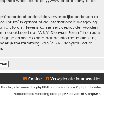
 volgende websites
https://www.phpbb.com/
of de
riënteerde of anderzijds verwerpelijke berichten te
sos Forum” is gehost of de internationale wetgeving.
an dit forum. Tevens kan je serviceprovider worden
 mee akkoord dat “A.S.V. Dionysos Forum” het recht
ker ga je ermee akkoord dat de informatie die je bij
nder je toestemming, kan “A.S.V. Dionysos Forum”
n.
Contact
Verwijder alle forumcookies
n Bradley
• Powered by
phpBB
® Forum Software © phpBB Limited
Nederlandse vertaling door
phpBBservice.nl
&
phpBB.nl
.