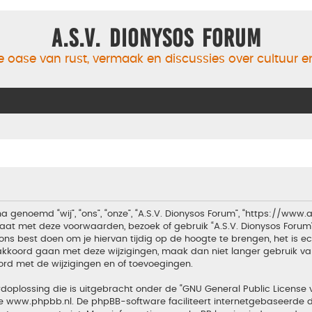
A.S.V. Dionysos Forum
 oase van rust, vermaak en discussies over cultuur 
a genoemd “wij”, “ons”, “onze”, “A.S.V. Dionysos Forum”, “https://www
aat met deze voorwaarden, bezoek of gebruik “A.S.V. Dionysos Forum
ons best doen om je hiervan tijdig op de hoogte te brengen, het is 
t akkoord gaan met deze wijzigingen, maak dan niet langer gebruik van
ord met de wijzigingen en of toevoegingen.
doplossing die is uitgebracht onder de “
GNU General Public License 
te
www.phpbb.nl
. De phpBB-software faciliteert internetgebaseerde d