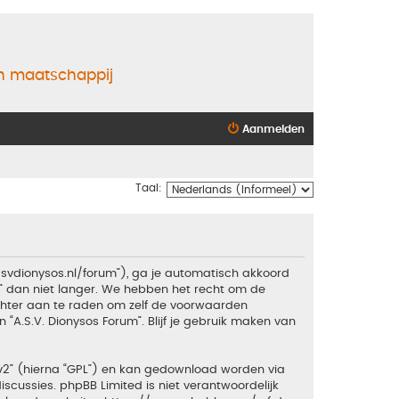
en maatschappij
Aanmelden
Taal:
.asvdionysos.nl/forum”), ga je automatisch akkoord
” dan niet langer. We hebben het recht om de
echter aan te raden om zelf de voorwaarden
 “A.S.V. Dionysos Forum”. Blijf je gebruik maken van
v2
” (hierna “GPL”) en kan gedownload worden via
iscussies. phpBB Limited is niet verantwoordelijk