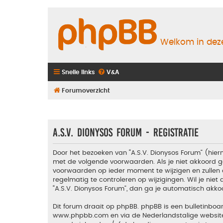
Welkom in deze
Snelle links
V&A
Forumoverzicht
A.S.V. Dionysos Forum - Registratie
Door het bezoeken van “A.S.V. Dionysos Forum” (hiern
met de volgende voorwaarden. Als je niet akkoord g
voorwaarden op ieder moment te wijzigen en zullen 
regelmatig te controleren op wijzigingen. Wil je nie
“A.S.V. Dionysos Forum”, dan ga je automatisch akko
Dit forum draait op phpBB. phpBB is een bulletinboar
www.phpbb.com
en via de Nederlandstalige websi