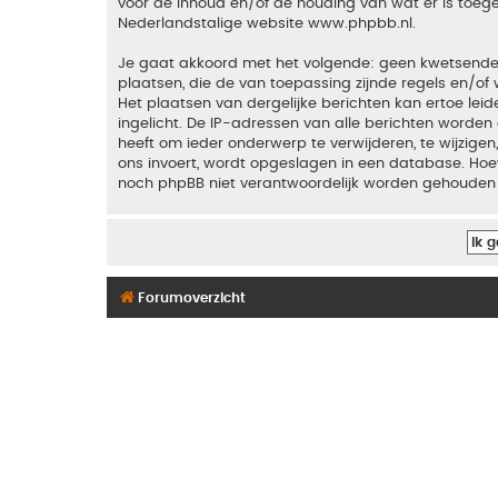
voor de inhoud en/of de houding van wat er is toeg
Nederlandstalige website
www.phpbb.nl
.
Je gaat akkoord met het volgende: geen kwetsende, o
plaatsen, die de van toepassing zijnde regels en/of 
Het plaatsen van dergelijke berichten kan ertoe le
ingelicht. De IP-adressen van alle berichten word
heeft om ieder onderwerp te verwijderen, te wijzigen,
ons invoert, wordt opgeslagen in een database. Hoew
noch phpBB niet verantwoordelijk worden gehouden 
Forumoverzicht