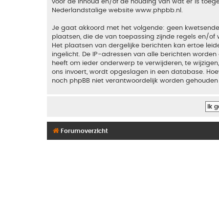
voor de inhoud en/of de houding van wat er is toeg
Nederlandstalige website
www.phpbb.nl
.
Je gaat akkoord met het volgende: geen kwetsende, o
plaatsen, die de van toepassing zijnde regels en/of 
Het plaatsen van dergelijke berichten kan ertoe le
ingelicht. De IP-adressen van alle berichten word
heeft om ieder onderwerp te verwijderen, te wijzigen,
ons invoert, wordt opgeslagen in een database. Hoew
noch phpBB niet verantwoordelijk worden gehouden 
Forumoverzicht