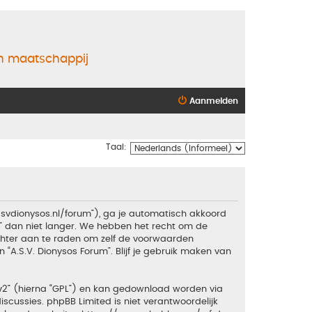
en maatschappij
Aanmelden
Taal:
.asvdionysos.nl/forum”), ga je automatisch akkoord
” dan niet langer. We hebben het recht om de
echter aan te raden om zelf de voorwaarden
 “A.S.V. Dionysos Forum”. Blijf je gebruik maken van
v2
” (hierna “GPL”) en kan gedownload worden via
iscussies. phpBB Limited is niet verantwoordelijk