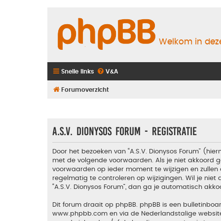
Welkom in deze
Snelle links
V&A
Forumoverzicht
A.S.V. Dionysos Forum - Registratie
Door het bezoeken van “A.S.V. Dionysos Forum” (hiern
met de volgende voorwaarden. Als je niet akkoord g
voorwaarden op ieder moment te wijzigen en zullen 
regelmatig te controleren op wijzigingen. Wil je nie
“A.S.V. Dionysos Forum”, dan ga je automatisch akko
Dit forum draait op phpBB. phpBB is een bulletinboar
www.phpbb.com
en via de Nederlandstalige websi