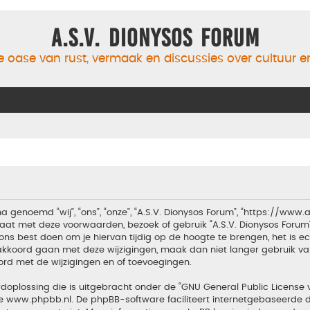
A.S.V. Dionysos Forum
 oase van rust, vermaak en discussies over cultuur 
a genoemd “wij”, “ons”, “onze”, “A.S.V. Dionysos Forum”, “https://www
aat met deze voorwaarden, bezoek of gebruik “A.S.V. Dionysos Forum
ons best doen om je hiervan tijdig op de hoogte te brengen, het is 
t akkoord gaan met deze wijzigingen, maak dan niet langer gebruik van
ord met de wijzigingen en of toevoegingen.
doplossing die is uitgebracht onder de “
GNU General Public License 
te
www.phpbb.nl
. De phpBB-software faciliteert internetgebaseerde d