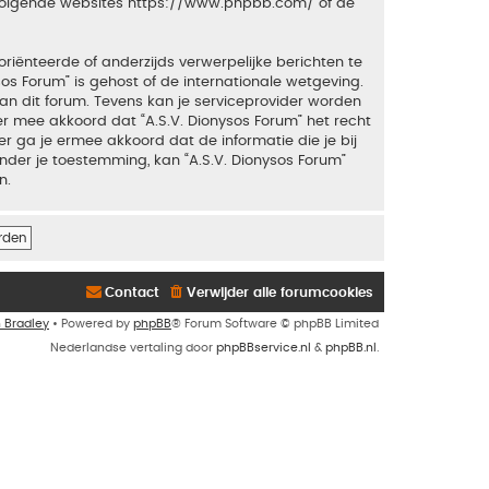
 volgende websites
https://www.phpbb.com/
of de
riënteerde of anderzijds verwerpelijke berichten te
sos Forum” is gehost of de internationale wetgeving.
an dit forum. Tevens kan je serviceprovider worden
 mee akkoord dat “A.S.V. Dionysos Forum” het recht
ker ga je ermee akkoord dat de informatie die je bij
nder je toestemming, kan “A.S.V. Dionysos Forum”
n.
Contact
Verwijder alle forumcookies
n Bradley
• Powered by
phpBB
® Forum Software © phpBB Limited
Nederlandse vertaling door
phpBBservice.nl
&
phpBB.nl
.