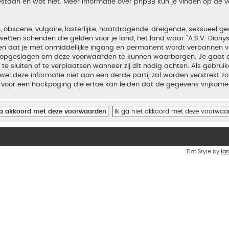
estaan en wat niet. Meer informatie over phpBB kun je vinden op de
bscene, vulgaire, lasterlijke, haatdragende, dreigende, seksueel geo
wetten schenden die gelden voor je land, het land waar “A.S.V. Diony
iden dat je met onmiddellijke ingang en permanent wordt verbannen v
en opgeslagen om deze voorwaarden te kunnen waarborgen. Je gaat er
 te sluiten of te verplaatsen wanneer zij dit nodig achten. Als gebrui
el deze informatie niet aan een derde partij zal worden verstrekt zo
voor een hackpoging die ertoe kan leiden dat de gegevens vrijkome
Flat Style by
Ia