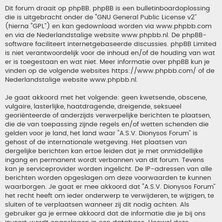
Dit forum draait op phpBB. phpBB is een bulletinboardoplossing
die is uitgebracht onder de “
GNU General Public License v2
”
(hierna “GPL”) en kan gedownload worden via
www.phpbb.com
en via de Nederlandstalige website
www.phpbb.nl
. De phpBB-
software faciliteert internetgebaseerde discussies. phpBB Limited
is niet verantwoordelijk voor de inhoud en/of de houding van wat
er is toegestaan en wat niet. Meer informatie over phpBB kun je
vinden op de volgende websites
https://www.phpbb.com/
of de
Nederlandstalige website
www.phpbb.nl
.
Je gaat akkoord met het volgende: geen kwetsende, obscene,
vulgaire, lasterlijke, haatdragende, dreigende, seksueel
georiënteerde of anderzijds verwerpelijke berichten te plaatsen,
die de van toepassing zijnde regels en/of wetten schenden die
gelden voor je land, het land waar “A.S.V. Dionysos Forum” is
gehost of de internationale wetgeving. Het plaatsen van
dergelijke berichten kan ertoe leiden dat je met onmiddellijke
ingang en permanent wordt verbannen van dit forum. Tevens
kan je serviceprovider worden ingelicht. De IP-adressen van alle
berichten worden opgeslagen om deze voorwaarden te kunnen
waarborgen. Je gaat er mee akkoord dat “A.S.V. Dionysos Forum”
het recht heeft om ieder onderwerp te verwijderen, te wijzigen, te
sluiten of te verplaatsen wanneer zij dit nodig achten. Als
gebruiker ga je ermee akkoord dat de informatie die je bij ons