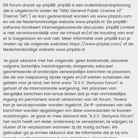
Dit forum draait op phpBB. phpBB is een bulletinboardoplossing
die is uitgebracht onder de “
GNU General Public License v2
”
(hierna “GPL”) en kan gedownload worden via
www.phpbb.com
en via de Nederlandstalige website
www.phpbb.nl
. De phpBB-
software faciliteert internetgebaseerde discussies. phpBB Limited
is niet verantwoordelijk voor de inhoud en/of de houding van wat
er is toegestaan en wat niet. Meer informatie over phpBB kun je
vinden op de volgende websites
https://www.phpbb.com/
of de
Nederlandstalige website
www.phpbb.nl
.
Je gaat akkoord met het volgende: geen kwetsende, obscene,
vulgaire, lasterlijke, haatdragende, dreigende, seksueel
georiënteerde of anderzijds verwerpelijke berichten te plaatsen,
die de van toepassing zijnde regels en/of wetten schenden die
gelden voor je land, het land waar “A.S.V. Dionysos Forum” is
gehost of de internationale wetgeving. Het plaatsen van
dergelijke berichten kan ertoe leiden dat je met onmiddellijke
ingang en permanent wordt verbannen van dit forum. Tevens
kan je serviceprovider worden ingelicht. De IP-adressen van alle
berichten worden opgeslagen om deze voorwaarden te kunnen
waarborgen. Je gaat er mee akkoord dat “A.S.V. Dionysos Forum”
het recht heeft om ieder onderwerp te verwijderen, te wijzigen, te
sluiten of te verplaatsen wanneer zij dit nodig achten. Als
gebruiker ga je ermee akkoord dat de informatie die je bij ons