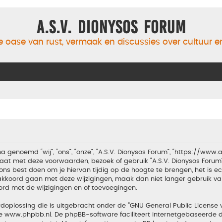
A.S.V. Dionysos Forum
 oase van rust, vermaak en discussies over cultuur 
a genoemd “wij”, “ons”, “onze”, “A.S.V. Dionysos Forum”, “https://www
aat met deze voorwaarden, bezoek of gebruik “A.S.V. Dionysos Forum
ons best doen om je hiervan tijdig op de hoogte te brengen, het is 
t akkoord gaan met deze wijzigingen, maak dan niet langer gebruik van
ord met de wijzigingen en of toevoegingen.
doplossing die is uitgebracht onder de “
GNU General Public License 
te
www.phpbb.nl
. De phpBB-software faciliteert internetgebaseerde d