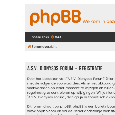
Welkom in deze
Snelle links
V&A
Forumoverzicht
A.S.V. Dionysos Forum - Registratie
Door het bezoeken van “A.S.V. Dionysos Forum” (hiern
met de volgende voorwaarden. Als je niet akkoord g
voorwaarden op ieder moment te wijzigen en zullen 
regelmatig te controleren op wijzigingen. Wil je nie
“A.S.V. Dionysos Forum”, dan ga je automatisch akko
Dit forum draait op phpBB. phpBB is een bulletinboar
www.phpbb.com
en via de Nederlandstalige websi