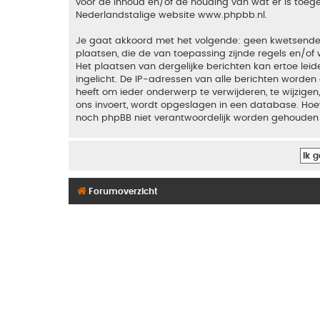
voor de inhoud en/of de houding van wat er is toeg
Nederlandstalige website
www.phpbb.nl
.
Je gaat akkoord met het volgende: geen kwetsende, o
plaatsen, die de van toepassing zijnde regels en/of 
Het plaatsen van dergelijke berichten kan ertoe le
ingelicht. De IP-adressen van alle berichten word
heeft om ieder onderwerp te verwijderen, te wijzigen,
ons invoert, wordt opgeslagen in een database. Hoew
noch phpBB niet verantwoordelijk worden gehouden 
Forumoverzicht