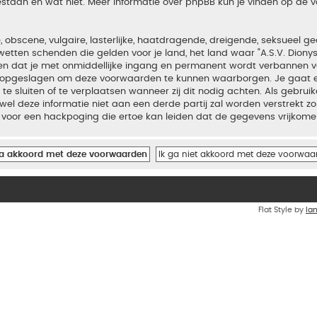
estaan en wat niet. Meer informatie over phpBB kun je vinden op de
bscene, vulgaire, lasterlijke, haatdragende, dreigende, seksueel geo
wetten schenden die gelden voor je land, het land waar “A.S.V. Diony
iden dat je met onmiddellijke ingang en permanent wordt verbannen v
en opgeslagen om deze voorwaarden te kunnen waarborgen. Je gaat er
 te sluiten of te verplaatsen wanneer zij dit nodig achten. Als gebrui
el deze informatie niet aan een derde partij zal worden verstrekt zo
voor een hackpoging die ertoe kan leiden dat de gegevens vrijkome
Flat Style by
Ia