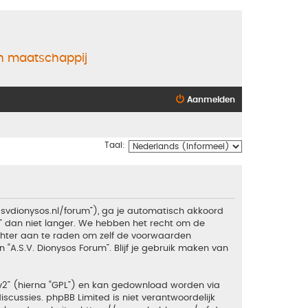
en maatschappij
Aanmelden
Taal:
.asvdionysos.nl/forum”), ga je automatisch akkoord
” dan niet langer. We hebben het recht om de
echter aan te raden om zelf de voorwaarden
 “A.S.V. Dionysos Forum”. Blijf je gebruik maken van
v2
” (hierna “GPL”) en kan gedownload worden via
iscussies. phpBB Limited is niet verantwoordelijk