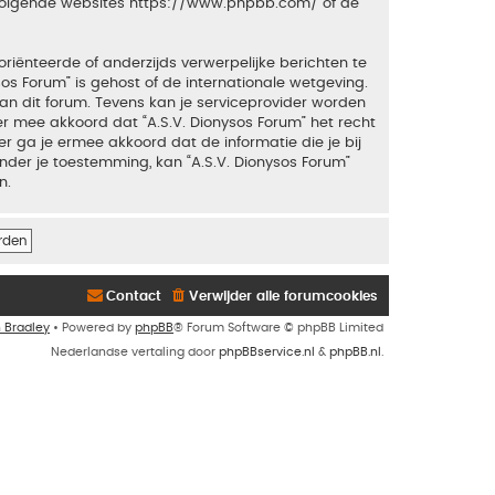
 volgende websites
https://www.phpbb.com/
of de
riënteerde of anderzijds verwerpelijke berichten te
sos Forum” is gehost of de internationale wetgeving.
an dit forum. Tevens kan je serviceprovider worden
 mee akkoord dat “A.S.V. Dionysos Forum” het recht
ker ga je ermee akkoord dat de informatie die je bij
nder je toestemming, kan “A.S.V. Dionysos Forum”
n.
Contact
Verwijder alle forumcookies
n Bradley
• Powered by
phpBB
® Forum Software © phpBB Limited
Nederlandse vertaling door
phpBBservice.nl
&
phpBB.nl
.