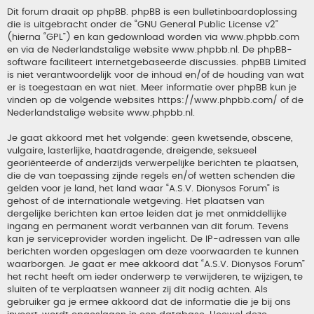
Dit forum draait op phpBB. phpBB is een bulletinboardoplossing
die is uitgebracht onder de “
GNU General Public License v2
”
(hierna “GPL”) en kan gedownload worden via
www.phpbb.com
en via de Nederlandstalige website
www.phpbb.nl
. De phpBB-
software faciliteert internetgebaseerde discussies. phpBB Limited
is niet verantwoordelijk voor de inhoud en/of de houding van wat
er is toegestaan en wat niet. Meer informatie over phpBB kun je
vinden op de volgende websites
https://www.phpbb.com/
of de
Nederlandstalige website
www.phpbb.nl
.
Je gaat akkoord met het volgende: geen kwetsende, obscene,
vulgaire, lasterlijke, haatdragende, dreigende, seksueel
georiënteerde of anderzijds verwerpelijke berichten te plaatsen,
die de van toepassing zijnde regels en/of wetten schenden die
gelden voor je land, het land waar “A.S.V. Dionysos Forum” is
gehost of de internationale wetgeving. Het plaatsen van
dergelijke berichten kan ertoe leiden dat je met onmiddellijke
ingang en permanent wordt verbannen van dit forum. Tevens
kan je serviceprovider worden ingelicht. De IP-adressen van alle
berichten worden opgeslagen om deze voorwaarden te kunnen
waarborgen. Je gaat er mee akkoord dat “A.S.V. Dionysos Forum”
het recht heeft om ieder onderwerp te verwijderen, te wijzigen, te
sluiten of te verplaatsen wanneer zij dit nodig achten. Als
gebruiker ga je ermee akkoord dat de informatie die je bij ons