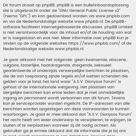
Dit forum draait op phpBB. phpBB is een bulletinboardoplossing
die is uitgebracht onder de “
GNU General Public License v2
”
(hierna “GPL”) en kan gedownload worden via
www.phpbb.com
en via de Nederlandstalige website
www.phpbb.nl
. De phpBB-
software faciliteert internetgebaseerde discussies. phpBB Limited
is niet verantwoordelijk voor de inhoud en/of de houding van wat
er is toegestaan en wat niet. Meer informatie over phpBB kun je
vinden op de volgende websites
https://www.phpbb.com/
of de
Nederlandstalige website
www.phpbb.nl
.
Je gaat akkoord met het volgende: geen kwetsende, obscene,
vulgaire, lasterlijke, haatdragende, dreigende, seksueel
georiënteerde of anderzijds verwerpelijke berichten te plaatsen,
die de van toepassing zijnde regels en/of wetten schenden die
gelden voor je land, het land waar “A.S.V. Dionysos Forum” is
gehost of de internationale wetgeving. Het plaatsen van
dergelijke berichten kan ertoe leiden dat je met onmiddellijke
ingang en permanent wordt verbannen van dit forum. Tevens
kan je serviceprovider worden ingelicht. De IP-adressen van alle
berichten worden opgeslagen om deze voorwaarden te kunnen
waarborgen. Je gaat er mee akkoord dat “A.S.V. Dionysos Forum”
het recht heeft om ieder onderwerp te verwijderen, te wijzigen, te
sluiten of te verplaatsen wanneer zij dit nodig achten. Als
gebruiker ga je ermee akkoord dat de informatie die je bij ons