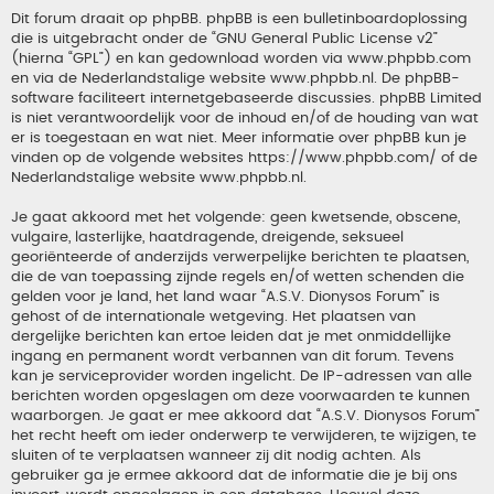
Dit forum draait op phpBB. phpBB is een bulletinboardoplossing
die is uitgebracht onder de “
GNU General Public License v2
”
(hierna “GPL”) en kan gedownload worden via
www.phpbb.com
en via de Nederlandstalige website
www.phpbb.nl
. De phpBB-
software faciliteert internetgebaseerde discussies. phpBB Limited
is niet verantwoordelijk voor de inhoud en/of de houding van wat
er is toegestaan en wat niet. Meer informatie over phpBB kun je
vinden op de volgende websites
https://www.phpbb.com/
of de
Nederlandstalige website
www.phpbb.nl
.
Je gaat akkoord met het volgende: geen kwetsende, obscene,
vulgaire, lasterlijke, haatdragende, dreigende, seksueel
georiënteerde of anderzijds verwerpelijke berichten te plaatsen,
die de van toepassing zijnde regels en/of wetten schenden die
gelden voor je land, het land waar “A.S.V. Dionysos Forum” is
gehost of de internationale wetgeving. Het plaatsen van
dergelijke berichten kan ertoe leiden dat je met onmiddellijke
ingang en permanent wordt verbannen van dit forum. Tevens
kan je serviceprovider worden ingelicht. De IP-adressen van alle
berichten worden opgeslagen om deze voorwaarden te kunnen
waarborgen. Je gaat er mee akkoord dat “A.S.V. Dionysos Forum”
het recht heeft om ieder onderwerp te verwijderen, te wijzigen, te
sluiten of te verplaatsen wanneer zij dit nodig achten. Als
gebruiker ga je ermee akkoord dat de informatie die je bij ons