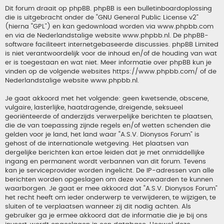
Dit forum draait op phpBB. phpBB is een bulletinboardoplossing
die is uitgebracht onder de “
GNU General Public License v2
”
(hierna “GPL”) en kan gedownload worden via
www.phpbb.com
en via de Nederlandstalige website
www.phpbb.nl
. De phpBB-
software faciliteert internetgebaseerde discussies. phpBB Limited
is niet verantwoordelijk voor de inhoud en/of de houding van wat
er is toegestaan en wat niet. Meer informatie over phpBB kun je
vinden op de volgende websites
https://www.phpbb.com/
of de
Nederlandstalige website
www.phpbb.nl
.
Je gaat akkoord met het volgende: geen kwetsende, obscene,
vulgaire, lasterlijke, haatdragende, dreigende, seksueel
georiënteerde of anderzijds verwerpelijke berichten te plaatsen,
die de van toepassing zijnde regels en/of wetten schenden die
gelden voor je land, het land waar “A.S.V. Dionysos Forum” is
gehost of de internationale wetgeving. Het plaatsen van
dergelijke berichten kan ertoe leiden dat je met onmiddellijke
ingang en permanent wordt verbannen van dit forum. Tevens
kan je serviceprovider worden ingelicht. De IP-adressen van alle
berichten worden opgeslagen om deze voorwaarden te kunnen
waarborgen. Je gaat er mee akkoord dat “A.S.V. Dionysos Forum”
het recht heeft om ieder onderwerp te verwijderen, te wijzigen, te
sluiten of te verplaatsen wanneer zij dit nodig achten. Als
gebruiker ga je ermee akkoord dat de informatie die je bij ons