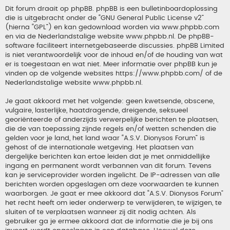
Dit forum draait op phpBB. phpBB is een bulletinboardoplossing
die is uitgebracht onder de “
GNU General Public License v2
”
(hierna “GPL”) en kan gedownload worden via
www.phpbb.com
en via de Nederlandstalige website
www.phpbb.nl
. De phpBB-
software faciliteert internetgebaseerde discussies. phpBB Limited
is niet verantwoordelijk voor de inhoud en/of de houding van wat
er is toegestaan en wat niet. Meer informatie over phpBB kun je
vinden op de volgende websites
https://www.phpbb.com/
of de
Nederlandstalige website
www.phpbb.nl
.
Je gaat akkoord met het volgende: geen kwetsende, obscene,
vulgaire, lasterlijke, haatdragende, dreigende, seksueel
georiënteerde of anderzijds verwerpelijke berichten te plaatsen,
die de van toepassing zijnde regels en/of wetten schenden die
gelden voor je land, het land waar “A.S.V. Dionysos Forum” is
gehost of de internationale wetgeving. Het plaatsen van
dergelijke berichten kan ertoe leiden dat je met onmiddellijke
ingang en permanent wordt verbannen van dit forum. Tevens
kan je serviceprovider worden ingelicht. De IP-adressen van alle
berichten worden opgeslagen om deze voorwaarden te kunnen
waarborgen. Je gaat er mee akkoord dat “A.S.V. Dionysos Forum”
het recht heeft om ieder onderwerp te verwijderen, te wijzigen, te
sluiten of te verplaatsen wanneer zij dit nodig achten. Als
gebruiker ga je ermee akkoord dat de informatie die je bij ons