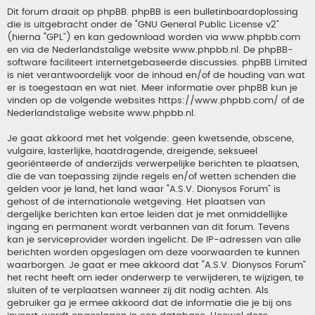
Dit forum draait op phpBB. phpBB is een bulletinboardoplossing
die is uitgebracht onder de “
GNU General Public License v2
”
(hierna “GPL”) en kan gedownload worden via
www.phpbb.com
en via de Nederlandstalige website
www.phpbb.nl
. De phpBB-
software faciliteert internetgebaseerde discussies. phpBB Limited
is niet verantwoordelijk voor de inhoud en/of de houding van wat
er is toegestaan en wat niet. Meer informatie over phpBB kun je
vinden op de volgende websites
https://www.phpbb.com/
of de
Nederlandstalige website
www.phpbb.nl
.
Je gaat akkoord met het volgende: geen kwetsende, obscene,
vulgaire, lasterlijke, haatdragende, dreigende, seksueel
georiënteerde of anderzijds verwerpelijke berichten te plaatsen,
die de van toepassing zijnde regels en/of wetten schenden die
gelden voor je land, het land waar “A.S.V. Dionysos Forum” is
gehost of de internationale wetgeving. Het plaatsen van
dergelijke berichten kan ertoe leiden dat je met onmiddellijke
ingang en permanent wordt verbannen van dit forum. Tevens
kan je serviceprovider worden ingelicht. De IP-adressen van alle
berichten worden opgeslagen om deze voorwaarden te kunnen
waarborgen. Je gaat er mee akkoord dat “A.S.V. Dionysos Forum”
het recht heeft om ieder onderwerp te verwijderen, te wijzigen, te
sluiten of te verplaatsen wanneer zij dit nodig achten. Als
gebruiker ga je ermee akkoord dat de informatie die je bij ons