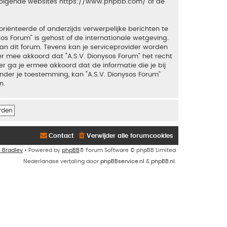
 volgende websites
https://www.phpbb.com/
of de
riënteerde of anderzijds verwerpelijke berichten te
sos Forum” is gehost of de internationale wetgeving.
an dit forum. Tevens kan je serviceprovider worden
 mee akkoord dat “A.S.V. Dionysos Forum” het recht
ker ga je ermee akkoord dat de informatie die je bij
nder je toestemming, kan “A.S.V. Dionysos Forum”
n.
Contact
Verwijder alle forumcookies
n Bradley
• Powered by
phpBB
® Forum Software © phpBB Limited
Nederlandse vertaling door
phpBBservice.nl
&
phpBB.nl
.