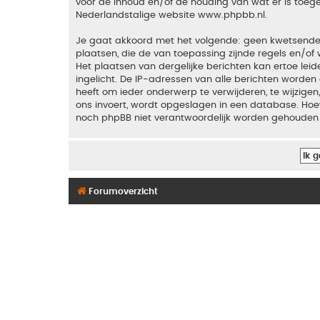
voor de inhoud en/of de houding van wat er is toeg
Nederlandstalige website
www.phpbb.nl
.
Je gaat akkoord met het volgende: geen kwetsende, o
plaatsen, die de van toepassing zijnde regels en/of 
Het plaatsen van dergelijke berichten kan ertoe le
ingelicht. De IP-adressen van alle berichten word
heeft om ieder onderwerp te verwijderen, te wijzigen,
ons invoert, wordt opgeslagen in een database. Hoew
noch phpBB niet verantwoordelijk worden gehouden 
Forumoverzicht