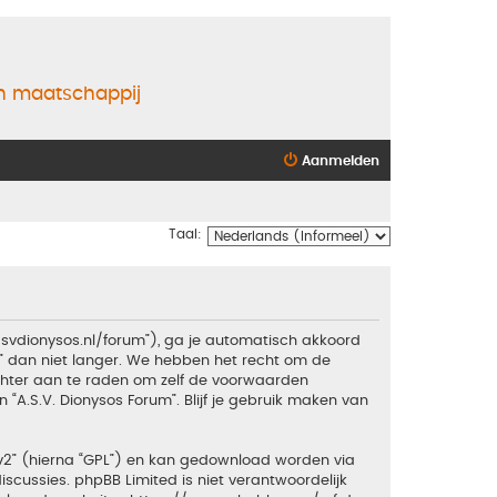
en maatschappij
Aanmelden
Taal:
.asvdionysos.nl/forum”), ga je automatisch akkoord
” dan niet langer. We hebben het recht om de
echter aan te raden om zelf de voorwaarden
 “A.S.V. Dionysos Forum”. Blijf je gebruik maken van
v2
” (hierna “GPL”) en kan gedownload worden via
iscussies. phpBB Limited is niet verantwoordelijk