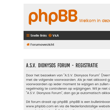
Welkom in deze
Snelle links
V&A
Forumoverzicht
A.S.V. Dionysos Forum - Registratie
Door het bezoeken van “A.S.V. Dionysos Forum” (hiern
met de volgende voorwaarden. Als je niet akkoord g
voorwaarden op ieder moment te wijzigen en zullen 
regelmatig te controleren op wijzigingen. Wil je nie
“A.S.V. Dionysos Forum”, dan ga je automatisch akko
Dit forum draait op phpBB. phpBB is een bulletinboar
www.phpbb.com
en via de Nederlandstalige websi