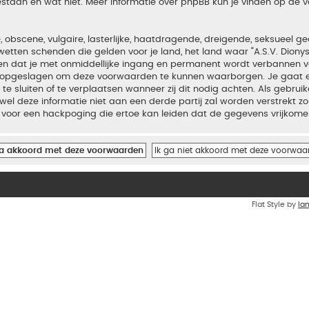
estaan en wat niet. Meer informatie over phpBB kun je vinden op de
bscene, vulgaire, lasterlijke, haatdragende, dreigende, seksueel geo
wetten schenden die gelden voor je land, het land waar “A.S.V. Diony
iden dat je met onmiddellijke ingang en permanent wordt verbannen v
en opgeslagen om deze voorwaarden te kunnen waarborgen. Je gaat er
 te sluiten of te verplaatsen wanneer zij dit nodig achten. Als gebrui
el deze informatie niet aan een derde partij zal worden verstrekt zo
voor een hackpoging die ertoe kan leiden dat de gegevens vrijkome
Flat Style by
Ia