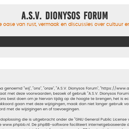
A.S.V. Dionysos Forum
 oase van rust, vermaak en discussies over cultuur 
a genoemd “wij”, “ons”, “onze”, “A.S.V. Dionysos Forum”, “https://www
aat met deze voorwaarden, bezoek of gebruik “A.S.V. Dionysos Forum
ons best doen om je hiervan tijdig op de hoogte te brengen, het is 
t akkoord gaan met deze wijzigingen, maak dan niet langer gebruik van
ord met de wijzigingen en of toevoegingen.
doplossing die is uitgebracht onder de “
GNU General Public License 
te
www.phpbb.nl
. De phpBB-software faciliteert internetgebaseerde d