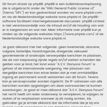
Dit forum draait op phpBB. phpBB is een bulletinboardoplossing
die is uitgebracht onder de “
GNU General Public License v2
”
(hierna “GPL”) en kan gedownload worden via
www.phpbb.com
en via de Nederlandstalige website
www.phpbb.nl
. De phpBB-
software faciliteert internetgebaseerde discussies. phpBB Limited
is niet verantwoordelijk voor de inhoud en/of de houding van wat
er is toegestaan en wat niet. Meer informatie over phpBB kun je
vinden op de volgende websites
https://www.phpbb.com/
of de
Nederlandstalige website
www.phpbb.nl
.
Je gaat akkoord met het volgende: geen kwetsende, obscene,
vulgaire, lasterlijke, haatdragende, dreigende, seksueel
georiënteerde of anderzijds verwerpelijke berichten te plaatsen,
die de van toepassing zijnde regels en/of wetten schenden die
gelden voor je land, het land waar “A.S.V. Dionysos Forum” is
gehost of de internationale wetgeving. Het plaatsen van
dergelijke berichten kan ertoe leiden dat je met onmiddellijke
ingang en permanent wordt verbannen van dit forum. Tevens
kan je serviceprovider worden ingelicht. De IP-adressen van alle
berichten worden opgeslagen om deze voorwaarden te kunnen
waarborgen. Je gaat er mee akkoord dat “A.S.V. Dionysos Forum”
het recht heeft om ieder onderwerp te verwijderen, te wijzigen, te
sluiten of te verplaatsen wanneer zij dit nodig achten. Als
gebruiker ga je ermee akkoord dat de informatie die je bij ons