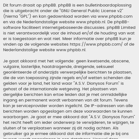
Dit forum draait op phpBB. phpBB is een bulletinboardoplossing
die is uitgebracht onder de “
GNU General Public License v2
”
(hierna “GPL”) en kan gedownload worden via
www.phpbb.com
en via de Nederlandstalige website
www.phpbb.nl
. De phpBB-
software faciliteert internetgebaseerde discussies. phpBB Limited
is niet verantwoordelijk voor de inhoud en/of de houding van wat
er is toegestaan en wat niet. Meer informatie over phpBB kun je
vinden op de volgende websites
https://www.phpbb.com/
of de
Nederlandstalige website
www.phpbb.nl
.
Je gaat akkoord met het volgende: geen kwetsende, obscene,
vulgaire, lasterlijke, haatdragende, dreigende, seksueel
georiënteerde of anderzijds verwerpelijke berichten te plaatsen,
die de van toepassing zijnde regels en/of wetten schenden die
gelden voor je land, het land waar “A.S.V. Dionysos Forum” is
gehost of de internationale wetgeving. Het plaatsen van
dergelijke berichten kan ertoe leiden dat je met onmiddellijke
ingang en permanent wordt verbannen van dit forum. Tevens
kan je serviceprovider worden ingelicht. De IP-adressen van alle
berichten worden opgeslagen om deze voorwaarden te kunnen
waarborgen. Je gaat er mee akkoord dat “A.S.V. Dionysos Forum”
het recht heeft om ieder onderwerp te verwijderen, te wijzigen, te
sluiten of te verplaatsen wanneer zij dit nodig achten. Als
gebruiker ga je ermee akkoord dat de informatie die je bij ons