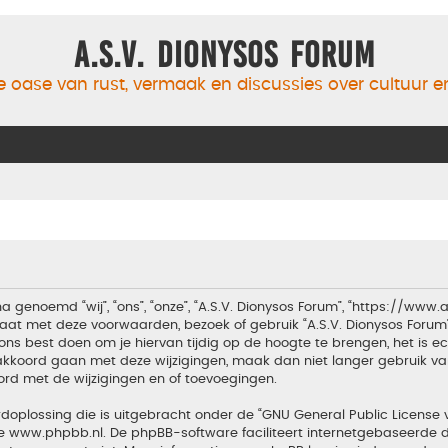
A.S.V. Dionysos Forum
 oase van rust, vermaak en discussies over cultuur 
a genoemd “wij”, “ons”, “onze”, “A.S.V. Dionysos Forum”, “https://www
aat met deze voorwaarden, bezoek of gebruik “A.S.V. Dionysos Forum
ons best doen om je hiervan tijdig op de hoogte te brengen, het is 
t akkoord gaan met deze wijzigingen, maak dan niet langer gebruik van
ord met de wijzigingen en of toevoegingen.
doplossing die is uitgebracht onder de “
GNU General Public License 
te
www.phpbb.nl
. De phpBB-software faciliteert internetgebaseerde d