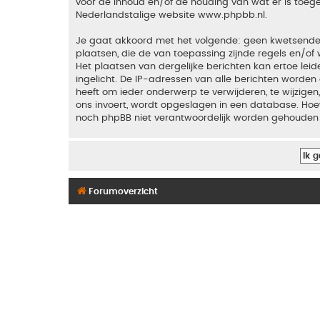
voor de inhoud en/of de houding van wat er is toeg
Nederlandstalige website
www.phpbb.nl
.
Je gaat akkoord met het volgende: geen kwetsende, o
plaatsen, die de van toepassing zijnde regels en/of 
Het plaatsen van dergelijke berichten kan ertoe le
ingelicht. De IP-adressen van alle berichten word
heeft om ieder onderwerp te verwijderen, te wijzigen,
ons invoert, wordt opgeslagen in een database. Hoew
noch phpBB niet verantwoordelijk worden gehouden 
Forumoverzicht