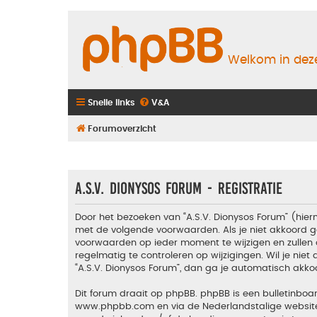
Welkom in deze
Snelle links
V&A
Forumoverzicht
A.S.V. Dionysos Forum - Registratie
Door het bezoeken van “A.S.V. Dionysos Forum” (hiern
met de volgende voorwaarden. Als je niet akkoord g
voorwaarden op ieder moment te wijzigen en zullen 
regelmatig te controleren op wijzigingen. Wil je nie
“A.S.V. Dionysos Forum”, dan ga je automatisch akko
Dit forum draait op phpBB. phpBB is een bulletinboar
www.phpbb.com
en via de Nederlandstalige websi