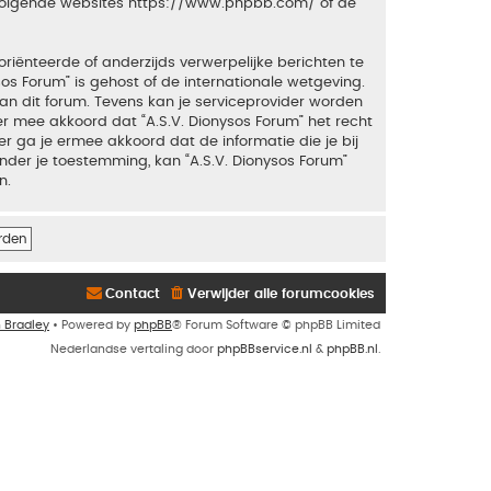
 volgende websites
https://www.phpbb.com/
of de
riënteerde of anderzijds verwerpelijke berichten te
sos Forum” is gehost of de internationale wetgeving.
an dit forum. Tevens kan je serviceprovider worden
 mee akkoord dat “A.S.V. Dionysos Forum” het recht
ker ga je ermee akkoord dat de informatie die je bij
nder je toestemming, kan “A.S.V. Dionysos Forum”
n.
Contact
Verwijder alle forumcookies
n Bradley
• Powered by
phpBB
® Forum Software © phpBB Limited
Nederlandse vertaling door
phpBBservice.nl
&
phpBB.nl
.