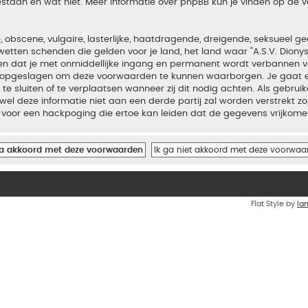
estaan en wat niet. Meer informatie over phpBB kun je vinden op de
bscene, vulgaire, lasterlijke, haatdragende, dreigende, seksueel geo
wetten schenden die gelden voor je land, het land waar “A.S.V. Diony
iden dat je met onmiddellijke ingang en permanent wordt verbannen v
en opgeslagen om deze voorwaarden te kunnen waarborgen. Je gaat er
 te sluiten of te verplaatsen wanneer zij dit nodig achten. Als gebrui
el deze informatie niet aan een derde partij zal worden verstrekt zo
voor een hackpoging die ertoe kan leiden dat de gegevens vrijkome
Flat Style by
Ia