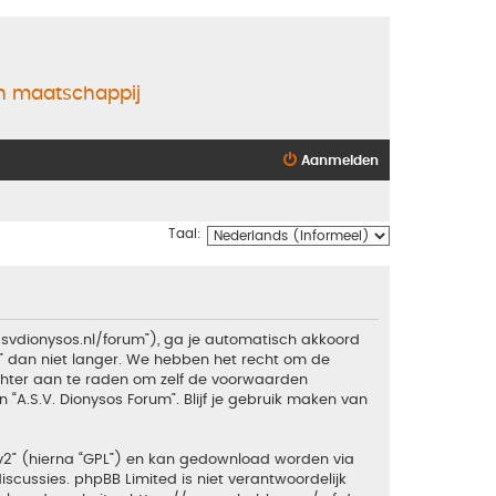
en maatschappij
Aanmelden
Taal:
.asvdionysos.nl/forum”), ga je automatisch akkoord
” dan niet langer. We hebben het recht om de
echter aan te raden om zelf de voorwaarden
 “A.S.V. Dionysos Forum”. Blijf je gebruik maken van
v2
” (hierna “GPL”) en kan gedownload worden via
iscussies. phpBB Limited is niet verantwoordelijk