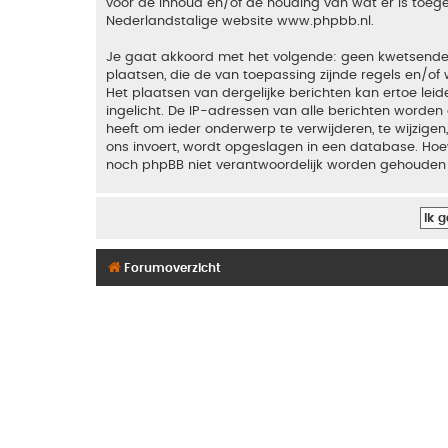
voor de inhoud en/of de houding van wat er is toeg
Nederlandstalige website
www.phpbb.nl
.
Je gaat akkoord met het volgende: geen kwetsende, o
plaatsen, die de van toepassing zijnde regels en/of 
Het plaatsen van dergelijke berichten kan ertoe le
ingelicht. De IP-adressen van alle berichten word
heeft om ieder onderwerp te verwijderen, te wijzigen,
ons invoert, wordt opgeslagen in een database. Hoew
noch phpBB niet verantwoordelijk worden gehouden 
Forumoverzicht