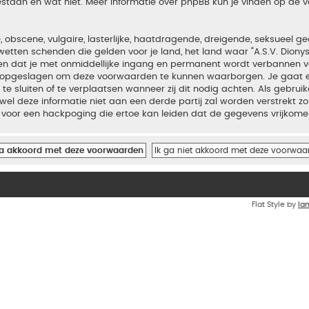
estaan en wat niet. Meer informatie over phpBB kun je vinden op de
bscene, vulgaire, lasterlijke, haatdragende, dreigende, seksueel geo
wetten schenden die gelden voor je land, het land waar “A.S.V. Diony
iden dat je met onmiddellijke ingang en permanent wordt verbannen v
en opgeslagen om deze voorwaarden te kunnen waarborgen. Je gaat er
 te sluiten of te verplaatsen wanneer zij dit nodig achten. Als gebrui
el deze informatie niet aan een derde partij zal worden verstrekt zo
voor een hackpoging die ertoe kan leiden dat de gegevens vrijkome
Flat Style by
Ia