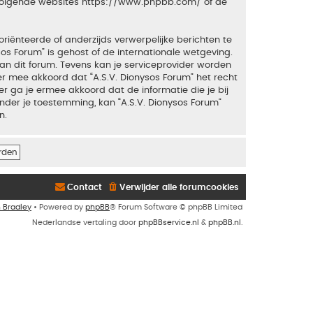
 volgende websites
https://www.phpbb.com/
of de
riënteerde of anderzijds verwerpelijke berichten te
sos Forum” is gehost of de internationale wetgeving.
an dit forum. Tevens kan je serviceprovider worden
 mee akkoord dat “A.S.V. Dionysos Forum” het recht
ker ga je ermee akkoord dat de informatie die je bij
nder je toestemming, kan “A.S.V. Dionysos Forum”
n.
Contact
Verwijder alle forumcookies
n Bradley
• Powered by
phpBB
® Forum Software © phpBB Limited
Nederlandse vertaling door
phpBBservice.nl
&
phpBB.nl
.