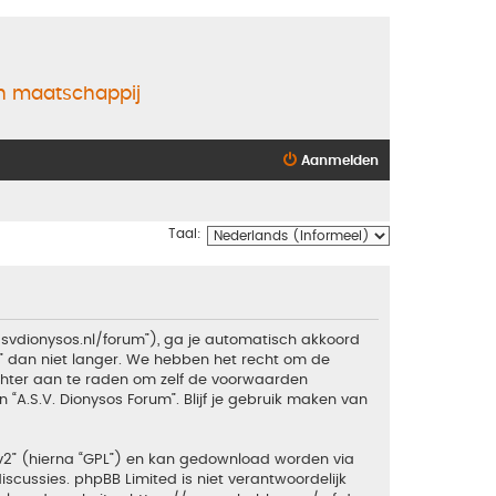
en maatschappij
Aanmelden
Taal:
.asvdionysos.nl/forum”), ga je automatisch akkoord
” dan niet langer. We hebben het recht om de
echter aan te raden om zelf de voorwaarden
 “A.S.V. Dionysos Forum”. Blijf je gebruik maken van
v2
” (hierna “GPL”) en kan gedownload worden via
iscussies. phpBB Limited is niet verantwoordelijk