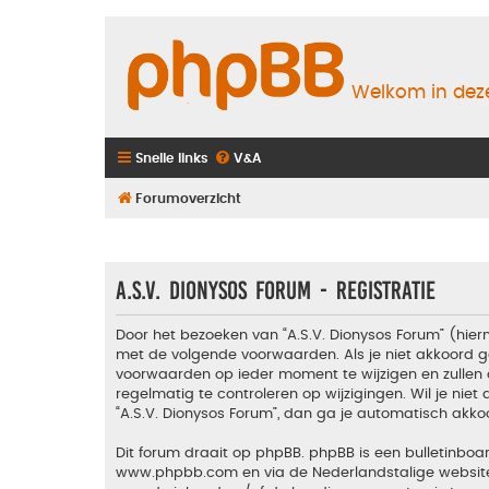
Welkom in deze
Snelle links
V&A
Forumoverzicht
A.S.V. Dionysos Forum - Registratie
Door het bezoeken van “A.S.V. Dionysos Forum” (hiern
met de volgende voorwaarden. Als je niet akkoord g
voorwaarden op ieder moment te wijzigen en zullen 
regelmatig te controleren op wijzigingen. Wil je nie
“A.S.V. Dionysos Forum”, dan ga je automatisch akko
Dit forum draait op phpBB. phpBB is een bulletinboar
www.phpbb.com
en via de Nederlandstalige websi