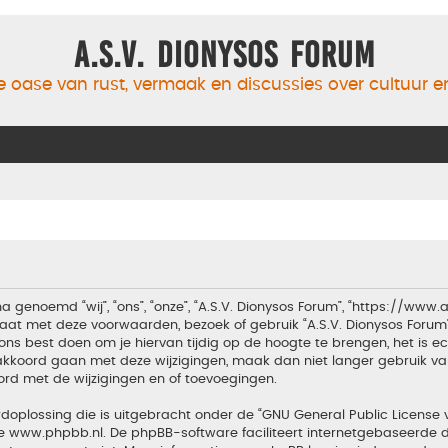
A.S.V. Dionysos Forum
 oase van rust, vermaak en discussies over cultuur 
a genoemd “wij”, “ons”, “onze”, “A.S.V. Dionysos Forum”, “https://www
aat met deze voorwaarden, bezoek of gebruik “A.S.V. Dionysos Forum
ons best doen om je hiervan tijdig op de hoogte te brengen, het is 
t akkoord gaan met deze wijzigingen, maak dan niet langer gebruik van
ord met de wijzigingen en of toevoegingen.
doplossing die is uitgebracht onder de “
GNU General Public License 
te
www.phpbb.nl
. De phpBB-software faciliteert internetgebaseerde d