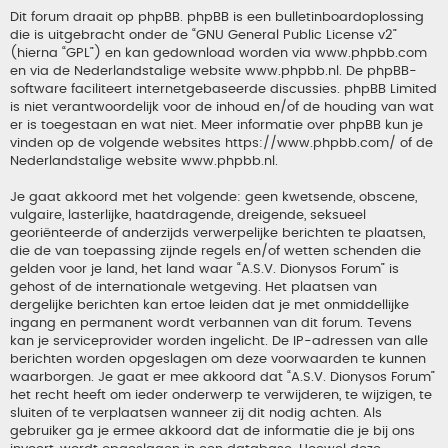
Dit forum draait op phpBB. phpBB is een bulletinboardoplossing
die is uitgebracht onder de “
GNU General Public License v2
”
(hierna “GPL”) en kan gedownload worden via
www.phpbb.com
en via de Nederlandstalige website
www.phpbb.nl
. De phpBB-
software faciliteert internetgebaseerde discussies. phpBB Limited
is niet verantwoordelijk voor de inhoud en/of de houding van wat
er is toegestaan en wat niet. Meer informatie over phpBB kun je
vinden op de volgende websites
https://www.phpbb.com/
of de
Nederlandstalige website
www.phpbb.nl
.
Je gaat akkoord met het volgende: geen kwetsende, obscene,
vulgaire, lasterlijke, haatdragende, dreigende, seksueel
georiënteerde of anderzijds verwerpelijke berichten te plaatsen,
die de van toepassing zijnde regels en/of wetten schenden die
gelden voor je land, het land waar “A.S.V. Dionysos Forum” is
gehost of de internationale wetgeving. Het plaatsen van
dergelijke berichten kan ertoe leiden dat je met onmiddellijke
ingang en permanent wordt verbannen van dit forum. Tevens
kan je serviceprovider worden ingelicht. De IP-adressen van alle
berichten worden opgeslagen om deze voorwaarden te kunnen
waarborgen. Je gaat er mee akkoord dat “A.S.V. Dionysos Forum”
het recht heeft om ieder onderwerp te verwijderen, te wijzigen, te
sluiten of te verplaatsen wanneer zij dit nodig achten. Als
gebruiker ga je ermee akkoord dat de informatie die je bij ons