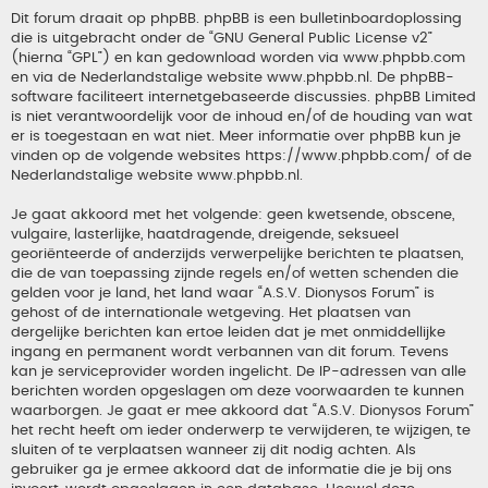
Dit forum draait op phpBB. phpBB is een bulletinboardoplossing
die is uitgebracht onder de “
GNU General Public License v2
”
(hierna “GPL”) en kan gedownload worden via
www.phpbb.com
en via de Nederlandstalige website
www.phpbb.nl
. De phpBB-
software faciliteert internetgebaseerde discussies. phpBB Limited
is niet verantwoordelijk voor de inhoud en/of de houding van wat
er is toegestaan en wat niet. Meer informatie over phpBB kun je
vinden op de volgende websites
https://www.phpbb.com/
of de
Nederlandstalige website
www.phpbb.nl
.
Je gaat akkoord met het volgende: geen kwetsende, obscene,
vulgaire, lasterlijke, haatdragende, dreigende, seksueel
georiënteerde of anderzijds verwerpelijke berichten te plaatsen,
die de van toepassing zijnde regels en/of wetten schenden die
gelden voor je land, het land waar “A.S.V. Dionysos Forum” is
gehost of de internationale wetgeving. Het plaatsen van
dergelijke berichten kan ertoe leiden dat je met onmiddellijke
ingang en permanent wordt verbannen van dit forum. Tevens
kan je serviceprovider worden ingelicht. De IP-adressen van alle
berichten worden opgeslagen om deze voorwaarden te kunnen
waarborgen. Je gaat er mee akkoord dat “A.S.V. Dionysos Forum”
het recht heeft om ieder onderwerp te verwijderen, te wijzigen, te
sluiten of te verplaatsen wanneer zij dit nodig achten. Als
gebruiker ga je ermee akkoord dat de informatie die je bij ons