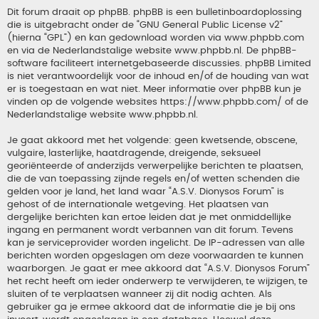
Dit forum draait op phpBB. phpBB is een bulletinboardoplossing
die is uitgebracht onder de “
GNU General Public License v2
”
(hierna “GPL”) en kan gedownload worden via
www.phpbb.com
en via de Nederlandstalige website
www.phpbb.nl
. De phpBB-
software faciliteert internetgebaseerde discussies. phpBB Limited
is niet verantwoordelijk voor de inhoud en/of de houding van wat
er is toegestaan en wat niet. Meer informatie over phpBB kun je
vinden op de volgende websites
https://www.phpbb.com/
of de
Nederlandstalige website
www.phpbb.nl
.
Je gaat akkoord met het volgende: geen kwetsende, obscene,
vulgaire, lasterlijke, haatdragende, dreigende, seksueel
georiënteerde of anderzijds verwerpelijke berichten te plaatsen,
die de van toepassing zijnde regels en/of wetten schenden die
gelden voor je land, het land waar “A.S.V. Dionysos Forum” is
gehost of de internationale wetgeving. Het plaatsen van
dergelijke berichten kan ertoe leiden dat je met onmiddellijke
ingang en permanent wordt verbannen van dit forum. Tevens
kan je serviceprovider worden ingelicht. De IP-adressen van alle
berichten worden opgeslagen om deze voorwaarden te kunnen
waarborgen. Je gaat er mee akkoord dat “A.S.V. Dionysos Forum”
het recht heeft om ieder onderwerp te verwijderen, te wijzigen, te
sluiten of te verplaatsen wanneer zij dit nodig achten. Als
gebruiker ga je ermee akkoord dat de informatie die je bij ons