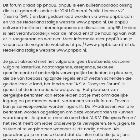
Dit forum draait op phpBB. phpBB is een bulletinboardoplossing
die is uitgebracht onder de “
GNU General Public License v2
”
(hierna “GPL”) en kan gedownload worden via
www.phpbb.com
en via de Nederlandstalige website
www.phpbb.nl
. De phpBB-
software faciliteert internetgebaseerde discussies. phpBB Limited
is niet verantwoordelijk voor de inhoud en/of de houding van wat
er is toegestaan en wat niet. Meer informatie over phpBB kun je
vinden op de volgende websites
https://www.phpbb.com/
of de
Nederlandstalige website
www.phpbb.nl
.
Je gaat akkoord met het volgende: geen kwetsende, obscene,
vulgaire, lasterlijke, haatdragende, dreigende, seksueel
georiënteerde of anderzijds verwerpelijke berichten te plaatsen,
die de van toepassing zijnde regels en/of wetten schenden die
gelden voor je land, het land waar “A.S.V. Dionysos Forum” is
gehost of de internationale wetgeving. Het plaatsen van
dergelijke berichten kan ertoe leiden dat je met onmiddellijke
ingang en permanent wordt verbannen van dit forum. Tevens
kan je serviceprovider worden ingelicht. De IP-adressen van alle
berichten worden opgeslagen om deze voorwaarden te kunnen
waarborgen. Je gaat er mee akkoord dat “A.S.V. Dionysos Forum”
het recht heeft om ieder onderwerp te verwijderen, te wijzigen, te
sluiten of te verplaatsen wanneer zij dit nodig achten. Als
gebruiker ga je ermee akkoord dat de informatie die je bij ons