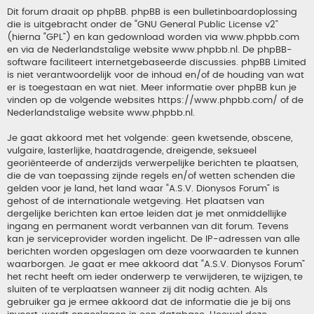
Dit forum draait op phpBB. phpBB is een bulletinboardoplossing
die is uitgebracht onder de “
GNU General Public License v2
”
(hierna “GPL”) en kan gedownload worden via
www.phpbb.com
en via de Nederlandstalige website
www.phpbb.nl
. De phpBB-
software faciliteert internetgebaseerde discussies. phpBB Limited
is niet verantwoordelijk voor de inhoud en/of de houding van wat
er is toegestaan en wat niet. Meer informatie over phpBB kun je
vinden op de volgende websites
https://www.phpbb.com/
of de
Nederlandstalige website
www.phpbb.nl
.
Je gaat akkoord met het volgende: geen kwetsende, obscene,
vulgaire, lasterlijke, haatdragende, dreigende, seksueel
georiënteerde of anderzijds verwerpelijke berichten te plaatsen,
die de van toepassing zijnde regels en/of wetten schenden die
gelden voor je land, het land waar “A.S.V. Dionysos Forum” is
gehost of de internationale wetgeving. Het plaatsen van
dergelijke berichten kan ertoe leiden dat je met onmiddellijke
ingang en permanent wordt verbannen van dit forum. Tevens
kan je serviceprovider worden ingelicht. De IP-adressen van alle
berichten worden opgeslagen om deze voorwaarden te kunnen
waarborgen. Je gaat er mee akkoord dat “A.S.V. Dionysos Forum”
het recht heeft om ieder onderwerp te verwijderen, te wijzigen, te
sluiten of te verplaatsen wanneer zij dit nodig achten. Als
gebruiker ga je ermee akkoord dat de informatie die je bij ons