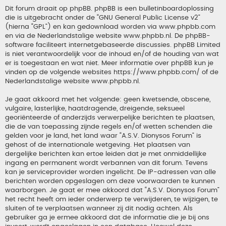
Dit forum draait op phpBB. phpBB is een bulletinboardoplossing
die is uitgebracht onder de “
GNU General Public License v2
”
(hierna “GPL”) en kan gedownload worden via
www.phpbb.com
en via de Nederlandstalige website
www.phpbb.nl
. De phpBB-
software faciliteert internetgebaseerde discussies. phpBB Limited
is niet verantwoordelijk voor de inhoud en/of de houding van wat
er is toegestaan en wat niet. Meer informatie over phpBB kun je
vinden op de volgende websites
https://www.phpbb.com/
of de
Nederlandstalige website
www.phpbb.nl
.
Je gaat akkoord met het volgende: geen kwetsende, obscene,
vulgaire, lasterlijke, haatdragende, dreigende, seksueel
georiënteerde of anderzijds verwerpelijke berichten te plaatsen,
die de van toepassing zijnde regels en/of wetten schenden die
gelden voor je land, het land waar “A.S.V. Dionysos Forum” is
gehost of de internationale wetgeving. Het plaatsen van
dergelijke berichten kan ertoe leiden dat je met onmiddellijke
ingang en permanent wordt verbannen van dit forum. Tevens
kan je serviceprovider worden ingelicht. De IP-adressen van alle
berichten worden opgeslagen om deze voorwaarden te kunnen
waarborgen. Je gaat er mee akkoord dat “A.S.V. Dionysos Forum”
het recht heeft om ieder onderwerp te verwijderen, te wijzigen, te
sluiten of te verplaatsen wanneer zij dit nodig achten. Als
gebruiker ga je ermee akkoord dat de informatie die je bij ons