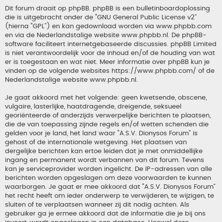
Dit forum draait op phpBB. phpBB is een bulletinboardoplossing
die is uitgebracht onder de “
GNU General Public License v2
”
(hierna “GPL”) en kan gedownload worden via
www.phpbb.com
en via de Nederlandstalige website
www.phpbb.nl
. De phpBB-
software faciliteert internetgebaseerde discussies. phpBB Limited
is niet verantwoordelijk voor de inhoud en/of de houding van wat
er is toegestaan en wat niet. Meer informatie over phpBB kun je
vinden op de volgende websites
https://www.phpbb.com/
of de
Nederlandstalige website
www.phpbb.nl
.
Je gaat akkoord met het volgende: geen kwetsende, obscene,
vulgaire, lasterlijke, haatdragende, dreigende, seksueel
georiënteerde of anderzijds verwerpelijke berichten te plaatsen,
die de van toepassing zijnde regels en/of wetten schenden die
gelden voor je land, het land waar “A.S.V. Dionysos Forum” is
gehost of de internationale wetgeving. Het plaatsen van
dergelijke berichten kan ertoe leiden dat je met onmiddellijke
ingang en permanent wordt verbannen van dit forum. Tevens
kan je serviceprovider worden ingelicht. De IP-adressen van alle
berichten worden opgeslagen om deze voorwaarden te kunnen
waarborgen. Je gaat er mee akkoord dat “A.S.V. Dionysos Forum”
het recht heeft om ieder onderwerp te verwijderen, te wijzigen, te
sluiten of te verplaatsen wanneer zij dit nodig achten. Als
gebruiker ga je ermee akkoord dat de informatie die je bij ons