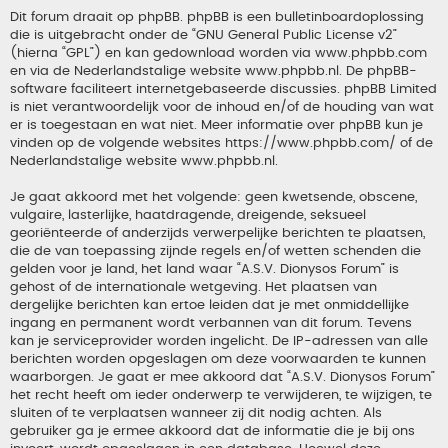
Dit forum draait op phpBB. phpBB is een bulletinboardoplossing
die is uitgebracht onder de “
GNU General Public License v2
”
(hierna “GPL”) en kan gedownload worden via
www.phpbb.com
en via de Nederlandstalige website
www.phpbb.nl
. De phpBB-
software faciliteert internetgebaseerde discussies. phpBB Limited
is niet verantwoordelijk voor de inhoud en/of de houding van wat
er is toegestaan en wat niet. Meer informatie over phpBB kun je
vinden op de volgende websites
https://www.phpbb.com/
of de
Nederlandstalige website
www.phpbb.nl
.
Je gaat akkoord met het volgende: geen kwetsende, obscene,
vulgaire, lasterlijke, haatdragende, dreigende, seksueel
georiënteerde of anderzijds verwerpelijke berichten te plaatsen,
die de van toepassing zijnde regels en/of wetten schenden die
gelden voor je land, het land waar “A.S.V. Dionysos Forum” is
gehost of de internationale wetgeving. Het plaatsen van
dergelijke berichten kan ertoe leiden dat je met onmiddellijke
ingang en permanent wordt verbannen van dit forum. Tevens
kan je serviceprovider worden ingelicht. De IP-adressen van alle
berichten worden opgeslagen om deze voorwaarden te kunnen
waarborgen. Je gaat er mee akkoord dat “A.S.V. Dionysos Forum”
het recht heeft om ieder onderwerp te verwijderen, te wijzigen, te
sluiten of te verplaatsen wanneer zij dit nodig achten. Als
gebruiker ga je ermee akkoord dat de informatie die je bij ons