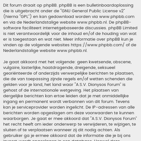
Dit forum draait op phpBB. phpBB is een bulletinboardoplossing
die is uitgebracht onder de “
GNU General Public License v2
”
(hierna “GPL”) en kan gedownload worden via
www.phpbb.com
en via de Nederlandstalige website
www.phpbb.nl
. De phpBB-
software faciliteert internetgebaseerde discussies. phpBB Limited
is niet verantwoordelijk voor de inhoud en/of de houding van wat
er is toegestaan en wat niet. Meer informatie over phpBB kun je
vinden op de volgende websites
https://www.phpbb.com/
of de
Nederlandstalige website
www.phpbb.nl
.
Je gaat akkoord met het volgende: geen kwetsende, obscene,
vulgaire, lasterlijke, haatdragende, dreigende, seksueel
georiënteerde of anderzijds verwerpelijke berichten te plaatsen,
die de van toepassing zijnde regels en/of wetten schenden die
gelden voor je land, het land waar “A.S.V. Dionysos Forum” is
gehost of de internationale wetgeving. Het plaatsen van
dergelijke berichten kan ertoe leiden dat je met onmiddellijke
ingang en permanent wordt verbannen van dit forum. Tevens
kan je serviceprovider worden ingelicht. De IP-adressen van alle
berichten worden opgeslagen om deze voorwaarden te kunnen
waarborgen. Je gaat er mee akkoord dat “A.S.V. Dionysos Forum”
het recht heeft om ieder onderwerp te verwijderen, te wijzigen, te
sluiten of te verplaatsen wanneer zij dit nodig achten. Als
gebruiker ga je ermee akkoord dat de informatie die je bij ons