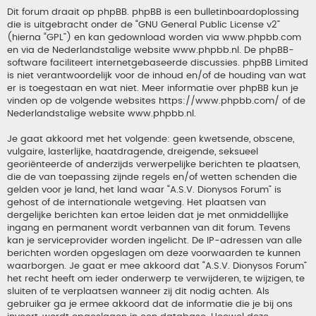
Dit forum draait op phpBB. phpBB is een bulletinboardoplossing
die is uitgebracht onder de “
GNU General Public License v2
”
(hierna “GPL”) en kan gedownload worden via
www.phpbb.com
en via de Nederlandstalige website
www.phpbb.nl
. De phpBB-
software faciliteert internetgebaseerde discussies. phpBB Limited
is niet verantwoordelijk voor de inhoud en/of de houding van wat
er is toegestaan en wat niet. Meer informatie over phpBB kun je
vinden op de volgende websites
https://www.phpbb.com/
of de
Nederlandstalige website
www.phpbb.nl
.
Je gaat akkoord met het volgende: geen kwetsende, obscene,
vulgaire, lasterlijke, haatdragende, dreigende, seksueel
georiënteerde of anderzijds verwerpelijke berichten te plaatsen,
die de van toepassing zijnde regels en/of wetten schenden die
gelden voor je land, het land waar “A.S.V. Dionysos Forum” is
gehost of de internationale wetgeving. Het plaatsen van
dergelijke berichten kan ertoe leiden dat je met onmiddellijke
ingang en permanent wordt verbannen van dit forum. Tevens
kan je serviceprovider worden ingelicht. De IP-adressen van alle
berichten worden opgeslagen om deze voorwaarden te kunnen
waarborgen. Je gaat er mee akkoord dat “A.S.V. Dionysos Forum”
het recht heeft om ieder onderwerp te verwijderen, te wijzigen, te
sluiten of te verplaatsen wanneer zij dit nodig achten. Als
gebruiker ga je ermee akkoord dat de informatie die je bij ons