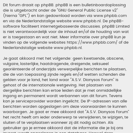
Dit forum draait op phpBB. phpBB is een bulletinboardoplossing
die is uitgebracht onder de “
GNU General Public License v2
”
(hierna “GPL”) en kan gedownload worden via
www.phpbb.com
en via de Nederlandstalige website
www.phpbb.nl
. De phpBB-
software faciliteert internetgebaseerde discussies. phpBB Limited
is niet verantwoordelijk voor de inhoud en/of de houding van wat
er is toegestaan en wat niet. Meer informatie over phpBB kun je
vinden op de volgende websites
https://www.phpbb.com/
of de
Nederlandstalige website
www.phpbb.nl
.
Je gaat akkoord met het volgende: geen kwetsende, obscene,
vulgaire, lasterlijke, haatdragende, dreigende, seksueel
georiënteerde of anderzijds verwerpelijke berichten te plaatsen,
die de van toepassing zijnde regels en/of wetten schenden die
gelden voor je land, het land waar “A.S.V. Dionysos Forum” is
gehost of de internationale wetgeving. Het plaatsen van
dergelijke berichten kan ertoe leiden dat je met onmiddellijke
ingang en permanent wordt verbannen van dit forum. Tevens
kan je serviceprovider worden ingelicht. De IP-adressen van alle
berichten worden opgeslagen om deze voorwaarden te kunnen
waarborgen. Je gaat er mee akkoord dat “A.S.V. Dionysos Forum”
het recht heeft om ieder onderwerp te verwijderen, te wijzigen, te
sluiten of te verplaatsen wanneer zij dit nodig achten. Als
gebruiker ga je ermee akkoord dat de informatie die je bij ons