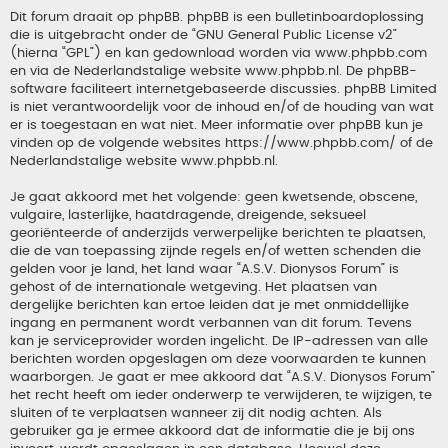
Dit forum draait op phpBB. phpBB is een bulletinboardoplossing
die is uitgebracht onder de “
GNU General Public License v2
”
(hierna “GPL”) en kan gedownload worden via
www.phpbb.com
en via de Nederlandstalige website
www.phpbb.nl
. De phpBB-
software faciliteert internetgebaseerde discussies. phpBB Limited
is niet verantwoordelijk voor de inhoud en/of de houding van wat
er is toegestaan en wat niet. Meer informatie over phpBB kun je
vinden op de volgende websites
https://www.phpbb.com/
of de
Nederlandstalige website
www.phpbb.nl
.
Je gaat akkoord met het volgende: geen kwetsende, obscene,
vulgaire, lasterlijke, haatdragende, dreigende, seksueel
georiënteerde of anderzijds verwerpelijke berichten te plaatsen,
die de van toepassing zijnde regels en/of wetten schenden die
gelden voor je land, het land waar “A.S.V. Dionysos Forum” is
gehost of de internationale wetgeving. Het plaatsen van
dergelijke berichten kan ertoe leiden dat je met onmiddellijke
ingang en permanent wordt verbannen van dit forum. Tevens
kan je serviceprovider worden ingelicht. De IP-adressen van alle
berichten worden opgeslagen om deze voorwaarden te kunnen
waarborgen. Je gaat er mee akkoord dat “A.S.V. Dionysos Forum”
het recht heeft om ieder onderwerp te verwijderen, te wijzigen, te
sluiten of te verplaatsen wanneer zij dit nodig achten. Als
gebruiker ga je ermee akkoord dat de informatie die je bij ons